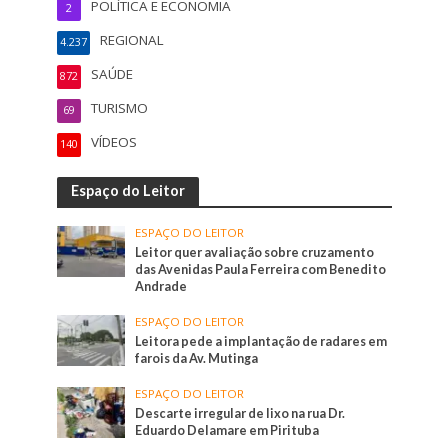
POLÍTICA E ECONOMIA
2
REGIONAL
4.237
SAÚDE
872
TURISMO
69
VÍDEOS
140
Espaço do Leitor
ESPAÇO DO LEITOR
Leitor quer avaliação sobre cruzamento
das Avenidas Paula Ferreira com Benedito
Andrade
ESPAÇO DO LEITOR
Leitora pede a implantação de radares em
farois da Av. Mutinga
ESPAÇO DO LEITOR
Descarte irregular de lixo na rua Dr.
Eduardo Delamare em Pirituba