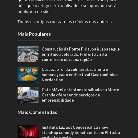
nós, que o artigo será analisado e se aprovado será
públicado no site.
Todos os artigos constam os créditos dos autores.
Mais Populares
Construção da Ponte Pirituba à Lapa segue
em ritmo acelerado. Prefeito visita
canteiro de obras na região
Cuscuz, o rei da culinária brasileira é
homenageado em Festival Gastronômico
Nordestino
Cate Móvel estará neste sábado no Morro
Grande oferecendo serviços de
empregabilidade
Mais Comentadas
Instituto Luz aos Cegos realiza show
stand-up comedy beneficente em Pirituba
no dia 8 de maio