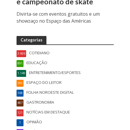
e campeonato de skate
Divirta-se com eventos gratuitos e um
showzaço no Espaço das Américas
Categorias
COTIDIANO
3.606
EDUCAÇÃO
891
ENTRETENIMENTO/ESPORTES
1.149
ESPAÇO DO LEITOR
392
FOLHA NOROESTE DIGITAL
368
GASTRONOMIA
487
NOTÍCIAS EM DESTAQUE
121
OPINIÃO
1