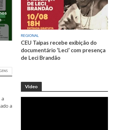
anos
m
REGIONAL
CEU Taipas recebe exibição do
documentário ‘Leci’ com presença
de Leci Brandão
GENS
Video
 a
dado a