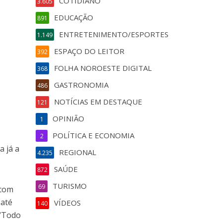
COTIDIANO
3.605
EDUCAÇÃO
891
ENTRETENIMENTO/ESPORTES
1.149
ESPAÇO DO LEITOR
392
FOLHA NOROESTE DIGITAL
368
GASTRONOMIA
486
NOTÍCIAS EM DESTAQUE
121
OPINIÃO
1
POLÍTICA E ECONOMIA
2
a já a
REGIONAL
4.235
SAÚDE
872
TURISMO
69
 com
 até
VÍDEOS
140
 “Todo