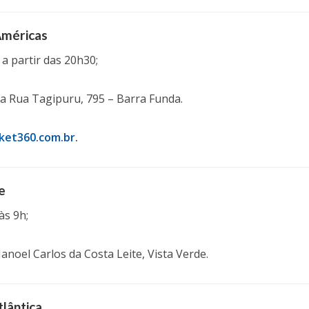
Américas
, a partir das 20h30;
a Rua Tagipuru, 795 – Barra Funda.
cket360.com.br
.
e
às 9h;
el Carlos da Costa Leite, Vista Verde.
lântica