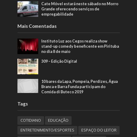
Cate Móvel estará neste sábado no Morro
Grande oferecendo serviços de
empregabilidade
Mais Comentadas
Instituto Luz aos Cegos realiza show
stand-up comedy beneficente em Pirituba
no dia 8 de maio
309 – Edição Digital
10 bares da Lapa, Pompeia, Perdizes, Água
Branca e Barra Funda participam do
Comida di Buteco 2019
Tags
COTIDIANO
EDUCAÇÃO
ENTRETENIMENTO/ESPORTES
ESPAÇO DO LEITOR