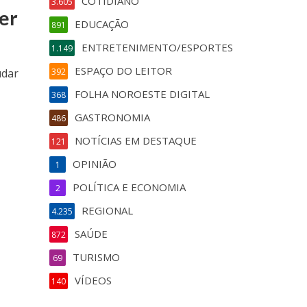
COTIDIANO
3.605
uer
EDUCAÇÃO
891
ENTRETENIMENTO/ESPORTES
1.149
ESPAÇO DO LEITOR
udar
392
FOLHA NOROESTE DIGITAL
368
GASTRONOMIA
486
NOTÍCIAS EM DESTAQUE
121
OPINIÃO
1
POLÍTICA E ECONOMIA
2
REGIONAL
4.235
SAÚDE
872
TURISMO
69
VÍDEOS
140