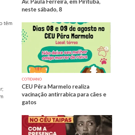
Av. Paula Ferreira, em Pirituba,
neste sábado, 8
ão têm
COTIDIANO
CEU Pêra Marmelo realiza
r;
vacinação antirrabica para cães e
ém
gatos