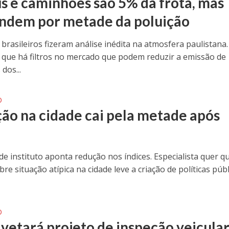
s e caminhões são 5% da frota, mas
ndem por metade da poluição
 brasileiros fizeram análise inédita na atmosfera paulistana.
 que há filtros no mercado que podem reduzir a emissão de
dos...
O
ção na cidade cai pela metade após
de instituto aponta redução nos índices. Especialista quer q
re situação atípica na cidade leve a criação de políticas púb
O
 vetará projeto de inspeção veicula