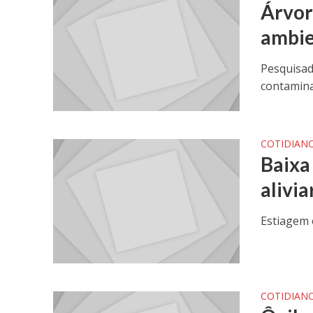
Árvor
ambie
Pesquisad
contamina
COTIDIAN
Baixa
alivi
Estiagem 
COTIDIAN