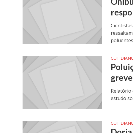
Ônibu
respo
Cientistas
ressaltam
poluentes 
COTIDIAN
Polui
greve
Relatório 
estudo sob
COTIDIAN
Doria