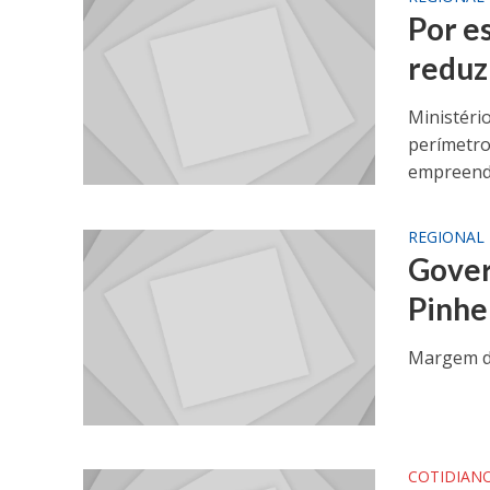
Por e
reduzi
Ministéri
perímetro
empreendi
REGIONAL
Gover
Pinhe
Margem do
COTIDIAN