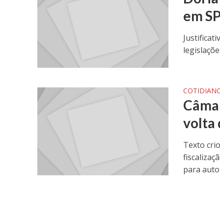
em S
Justificat
legislaçõ
COTIDIAN
Câmar
volta
Texto cri
fiscaliza
para aut