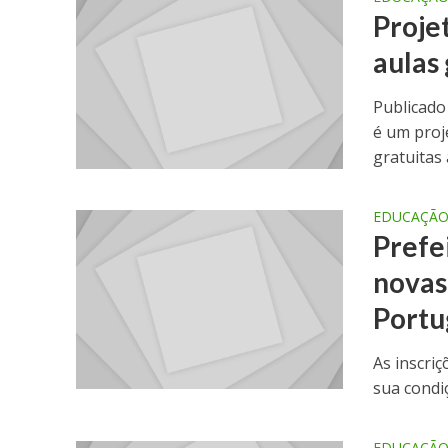
Proje
aulas 
Publicado
é um proj
gratuitas 
EDUCAÇÃ
Prefe
novas
Portu
As inscri
sua condi
EDUCAÇÃ