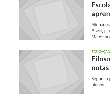
Escol
apren
Alinhados
Brasil, p
Matemátic
EDUCAÇÃ
Filos
notas
Segundo p
alunos