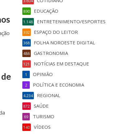
COTIDIANO
3.604
EDUCAÇÃO
890
nos
ENTRETENIMENTO/ESPORTES
1.148
ESPAÇO DO LEITOR
cação
392
FOLHA NOROESTE DIGITAL
368
GASTRONOMIA
486
NOTÍCIAS EM DESTAQUE
121
 de
OPINIÃO
1
POLÍTICA E ECONOMIA
2
REGIONAL
4.234
SAÚDE
872
 da
TURISMO
69
VÍDEOS
140