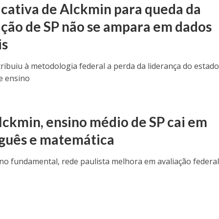
ficativa de Alckmin para queda da
ção de SP não se ampara em dados
is
ribuiu à metodologia federal a perda da liderança do estad
e ensino
O
lckmin, ensino médio de SP cai em
guês e matemática
ino fundamental, rede paulista melhora em avaliação federa
O