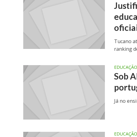
Justi
educa
oficia
Tucano at
ranking d
EDUCAÇÃ
Sob A
portu
Já no ens
EDUCAÇÃ