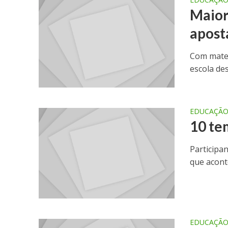
Maior
apost
Com mater
escola de
EDUCAÇÃ
10 te
Participa
que acont
EDUCAÇÃ