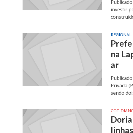
Publicado
investir 
construído
REGIONAL
Prefe
na Lap
ar
Publicado
Privada (P
sendo dois
COTIDIAN
Doria 
linha