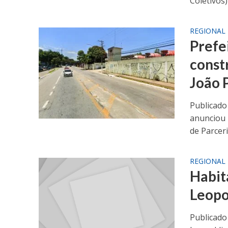
Coletivos)
REGIONAL
Prefe
const
João P
Publicado
anunciou n
de Parceria
REGIONAL
Habit
Leopo
Publicado