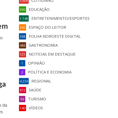
COTIDIANO
3.604
EDUCAÇÃO
890
ENTRETENIMENTO/ESPORTES
1.148
gem
ESPAÇO DO LEITOR
392
FOLHA NOROESTE DIGITAL
368
lo
GASTRONOMIA
486
NOTÍCIAS EM DESTAQUE
121
OPINIÃO
1
POLÍTICA E ECONOMIA
2
REGIONAL
4.234
ga
SAÚDE
872
TURISMO
69
o da
VÍDEOS
140
es