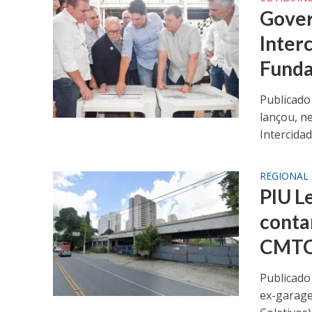
Gover
Inter
Funda
Publicado
lançou, n
Intercidade
REGIONAL
PIU L
conta
CMTC 
Publicado
ex-garag