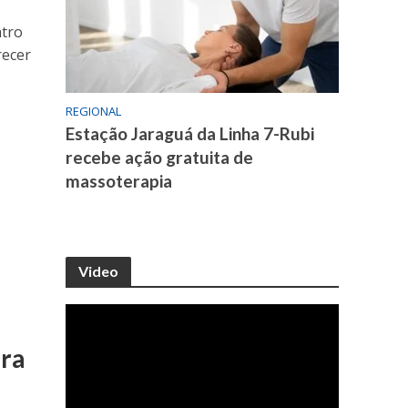
atro
recer
REGIONAL
Estação Jaraguá da Linha 7-Rubi
recebe ação gratuita de
massoterapia
Video
ara