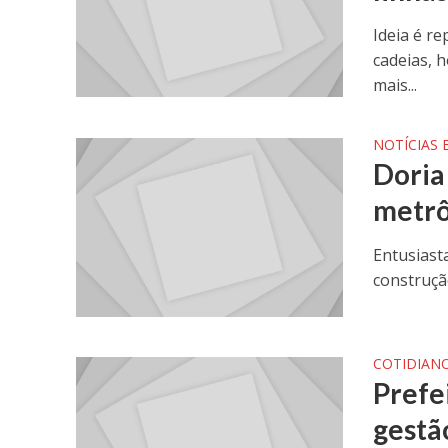
Ideia é re
cadeias, 
mais...
NOTÍCIAS
Doria
metrô
Entusiast
construçã
COTIDIAN
Prefe
gestã