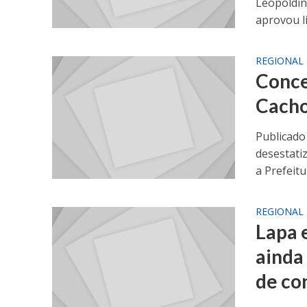
Leopoldin
aprovou li
REGIONAL
Conce
Cacho
Publicado
desestati
a Prefeitu
REGIONAL
Lapa 
ainda
de co