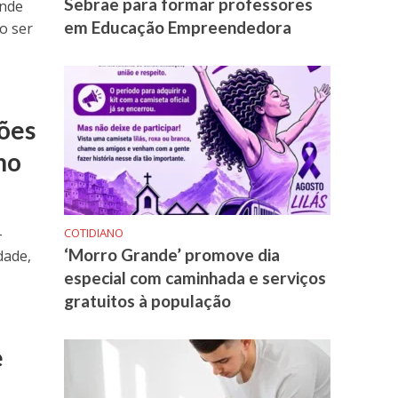
Sebrae para formar professores
ende
em Educação Empreendedora
o ser
nões
no
-
COTIDIANO
‘Morro Grande’ promove dia
dade,
especial com caminhada e serviços
gratuitos à população
e