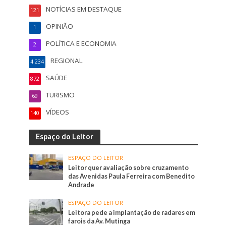
NOTÍCIAS EM DESTAQUE
121
OPINIÃO
1
POLÍTICA E ECONOMIA
2
REGIONAL
4.234
SAÚDE
872
TURISMO
69
VÍDEOS
140
Espaço do Leitor
ESPAÇO DO LEITOR
Leitor quer avaliação sobre cruzamento
das Avenidas Paula Ferreira com Benedito
Andrade
ESPAÇO DO LEITOR
Leitora pede a implantação de radares em
farois da Av. Mutinga