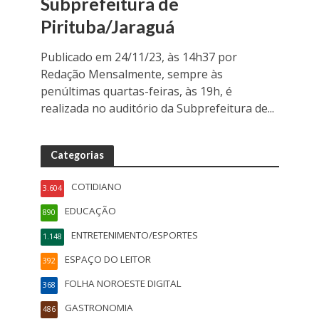
Subprefeitura de
Pirituba/Jaraguá
Publicado em 24/11/23, às 14h37 por
Redação Mensalmente, sempre às
penúltimas quartas-feiras, às 19h, é
realizada no auditório da Subprefeitura de...
Categorias
COTIDIANO
3.604
EDUCAÇÃO
890
ENTRETENIMENTO/ESPORTES
1.148
ESPAÇO DO LEITOR
392
FOLHA NOROESTE DIGITAL
368
GASTRONOMIA
486