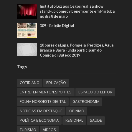
Instituto Luz aos Cegos realiza show
stand-up comedy beneficente em Pirituba
no dia 8 de maio
309 – Edição Digital
10 bares da Lapa, Pompeia, Perdizes, Água
Branca e Barra Funda participam do
Comida di Buteco 2019
Tags
COTIDIANO
EDUCAÇÃO
ENTRETENIMENTO/ESPORTES
ESPAÇO DO LEITOR
FOLHA NOROESTE DIGITAL
GASTRONOMIA
NOTÍCIAS EM DESTAQUE
OPINIÃO
POLÍTICA E ECONOMIA
REGIONAL
SAÚDE
TURISMO
VÍDEOS