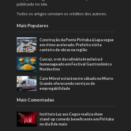
públicado no site.
Todos os artigos constam os créditos dos autores.
Mais Populares
Construção da Ponte Pirituba à Lapa segue
em ritmo acelerado. Prefeito visita
canteiro de obras na região
Cuscuz, o rei da culinária brasileira é
homenageado em Festival Gastronômico
Nordestino
Cate Móvel estará neste sábado no Morro
Grande oferecendo serviços de
empregabilidade
Mais Comentadas
Instituto Luz aos Cegos realiza show
stand-up comedy beneficente em Pirituba
no dia 8 de maio