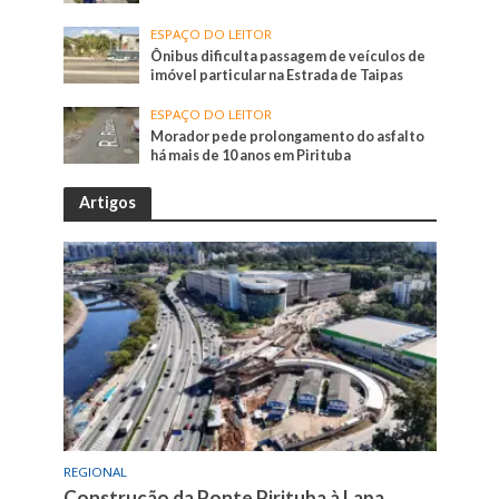
ESPAÇO DO LEITOR
Ônibus dificulta passagem de veículos de
imóvel particular na Estrada de Taipas
ESPAÇO DO LEITOR
Morador pede prolongamento do asfalto
há mais de 10 anos em Pirituba
Artigos
REGIONAL
Construção da Ponte Pirituba à Lapa