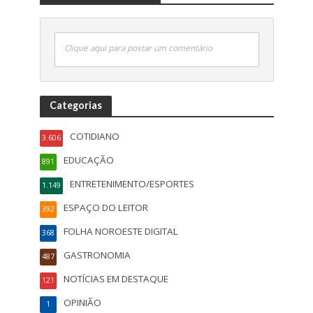
Clique aqui para postar um comentário
Categorias
COTIDIANO
3.606
EDUCAÇÃO
891
ENTRETENIMENTO/ESPORTES
1.149
ESPAÇO DO LEITOR
392
FOLHA NOROESTE DIGITAL
368
GASTRONOMIA
487
NOTÍCIAS EM DESTAQUE
121
OPINIÃO
1