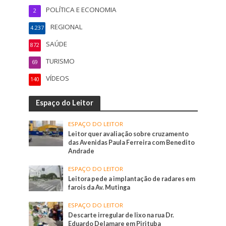
POLÍTICA E ECONOMIA
2
REGIONAL
4.237
SAÚDE
872
TURISMO
69
VÍDEOS
140
Espaço do Leitor
ESPAÇO DO LEITOR
Leitor quer avaliação sobre cruzamento
das Avenidas Paula Ferreira com Benedito
Andrade
ESPAÇO DO LEITOR
Leitora pede a implantação de radares em
farois da Av. Mutinga
ESPAÇO DO LEITOR
Descarte irregular de lixo na rua Dr.
Eduardo Delamare em Pirituba