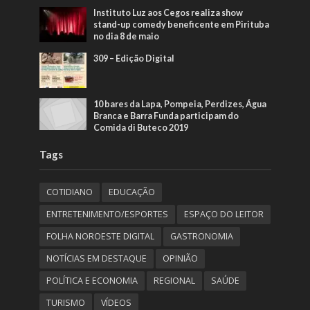
Instituto Luz aos Cegos realiza show
stand-up comedy beneficente em Pirituba
no dia 8 de maio
309 – Edição Digital
10 bares da Lapa, Pompeia, Perdizes, Água
Branca e Barra Funda participam do
Comida di Buteco 2019
Tags
COTIDIANO
EDUCAÇÃO
ENTRETENIMENTO/ESPORTES
ESPAÇO DO LEITOR
FOLHA NOROESTE DIGITAL
GASTRONOMIA
NOTÍCIAS EM DESTAQUE
OPINIÃO
POLÍTICA E ECONOMIA
REGIONAL
SAÚDE
TURISMO
VÍDEOS