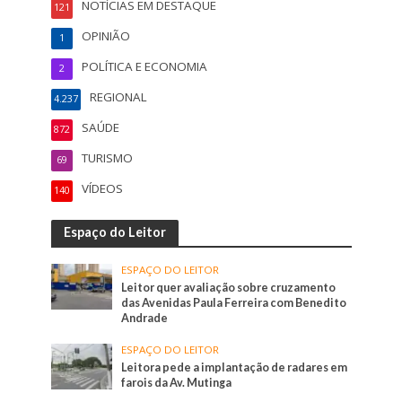
NOTÍCIAS EM DESTAQUE
121
OPINIÃO
1
POLÍTICA E ECONOMIA
2
REGIONAL
4.237
SAÚDE
872
TURISMO
69
VÍDEOS
140
Espaço do Leitor
ESPAÇO DO LEITOR
Leitor quer avaliação sobre cruzamento
das Avenidas Paula Ferreira com Benedito
Andrade
ESPAÇO DO LEITOR
Leitora pede a implantação de radares em
farois da Av. Mutinga