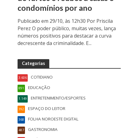
condomínios por ano
Publicado em 29/10, às 12h30 Por Priscila
Perez O poder público, muitas vezes, lança
números positivos para destacar a curva
decrescente da criminalidade. E...
Categorias
COTIDIANO
3.606
EDUCAÇÃO
891
ENTRETENIMENTO/ESPORTES
1.149
ESPAÇO DO LEITOR
392
FOLHA NOROESTE DIGITAL
368
GASTRONOMIA
487