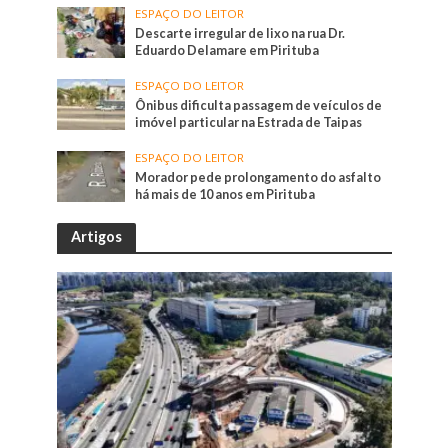
ESPAÇO DO LEITOR
Descarte irregular de lixo na rua Dr.
Eduardo Delamare em Pirituba
ESPAÇO DO LEITOR
Ônibus dificulta passagem de veículos de
imóvel particular na Estrada de Taipas
ESPAÇO DO LEITOR
Morador pede prolongamento do asfalto
há mais de 10 anos em Pirituba
Artigos