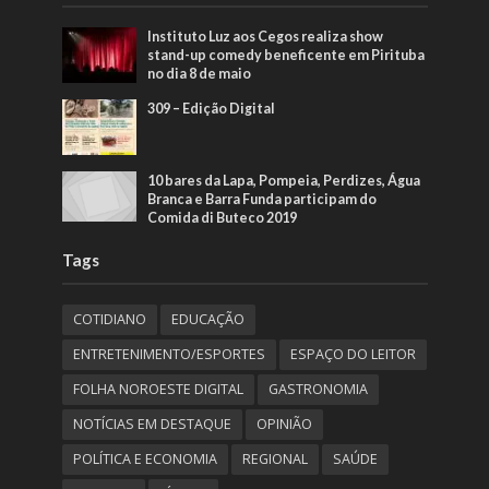
Instituto Luz aos Cegos realiza show
stand-up comedy beneficente em Pirituba
no dia 8 de maio
309 – Edição Digital
10 bares da Lapa, Pompeia, Perdizes, Água
Branca e Barra Funda participam do
Comida di Buteco 2019
Tags
COTIDIANO
EDUCAÇÃO
ENTRETENIMENTO/ESPORTES
ESPAÇO DO LEITOR
FOLHA NOROESTE DIGITAL
GASTRONOMIA
NOTÍCIAS EM DESTAQUE
OPINIÃO
POLÍTICA E ECONOMIA
REGIONAL
SAÚDE