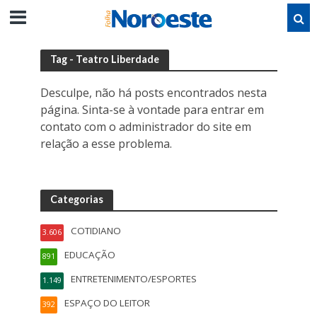
Tag - Teatro Liberdade
Desculpe, não há posts encontrados nesta
página. Sinta-se à vontade para entrar em
contato com o administrador do site em
relação a esse problema.
Categorias
COTIDIANO
3.606
EDUCAÇÃO
891
ENTRETENIMENTO/ESPORTES
1.149
ESPAÇO DO LEITOR
392