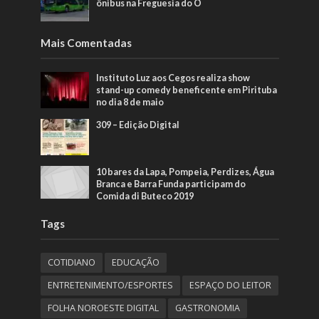
ônibus na Freguesia do Ó
Mais Comentadas
Instituto Luz aos Cegos realiza show
stand-up comedy beneficente em Pirituba
no dia 8 de maio
309 – Edição Digital
10 bares da Lapa, Pompeia, Perdizes, Água
Branca e Barra Funda participam do
Comida di Buteco 2019
Tags
COTIDIANO
EDUCAÇÃO
ENTRETENIMENTO/ESPORTES
ESPAÇO DO LEITOR
FOLHA NOROESTE DIGITAL
GASTRONOMIA