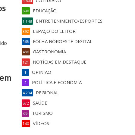
COTIDIANO
3.604
os
EDUCAÇÃO
890
ENTRETENIMENTO/ESPORTES
1.148
ESPAÇO DO LEITOR
392
FOLHA NOROESTE DIGITAL
368
ido
GASTRONOMIA
486
NOTÍCIAS EM DESTAQUE
121
OPINIÃO
1
rem
POLÍTICA E ECONOMIA
2
REGIONAL
4.234
SAÚDE
872
TURISMO
69
VÍDEOS
140