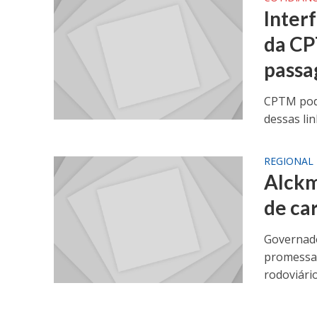
Interf
da CP
passa
CPTM pode
dessas li
REGIONAL
Alckm
de ca
Governado
promessa 
rodoviári