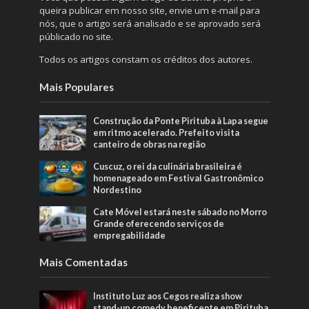
queira publicar em nosso site, envie um e-mail para
nós, que o artigo será analisado e se aprovado será
públicado no site.
Todos os artigos constam os créditos dos autores.
Mais Populares
Construção da Ponte Pirituba à Lapa segue
em ritmo acelerado. Prefeito visita
canteiro de obras na região
Cuscuz, o rei da culinária brasileira é
homenageado em Festival Gastronômico
Nordestino
Cate Móvel estará neste sábado no Morro
Grande oferecendo serviços de
empregabilidade
Mais Comentadas
Instituto Luz aos Cegos realiza show
stand-up comedy beneficente em Pirituba