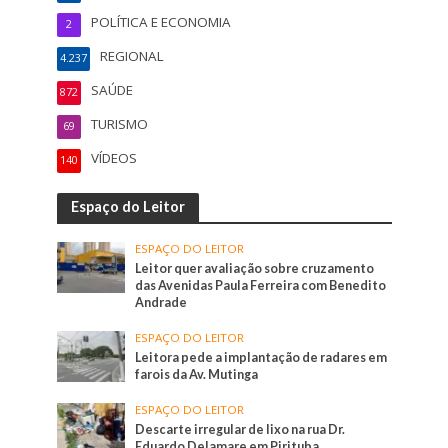
POLÍTICA E ECONOMIA
2
REGIONAL
4.237
SAÚDE
872
TURISMO
69
VÍDEOS
140
Espaço do Leitor
ESPAÇO DO LEITOR
Leitor quer avaliação sobre cruzamento
das Avenidas Paula Ferreira com Benedito
Andrade
ESPAÇO DO LEITOR
Leitora pede a implantação de radares em
farois da Av. Mutinga
ESPAÇO DO LEITOR
Descarte irregular de lixo na rua Dr.
Eduardo Delamare em Pirituba