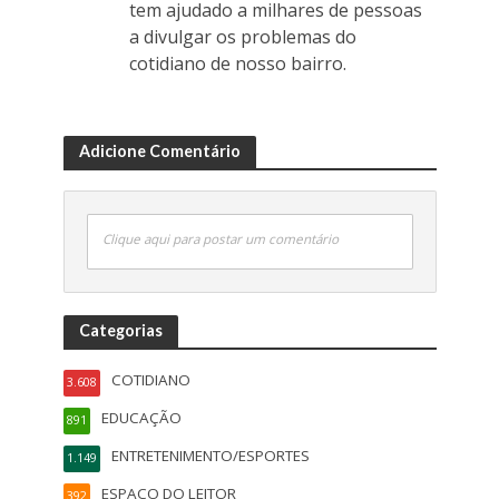
tem ajudado a milhares de pessoas
a divulgar os problemas do
cotidiano de nosso bairro.
Adicione Comentário
Clique aqui para postar um comentário
Categorias
COTIDIANO
3.608
EDUCAÇÃO
891
ENTRETENIMENTO/ESPORTES
1.149
ESPAÇO DO LEITOR
392