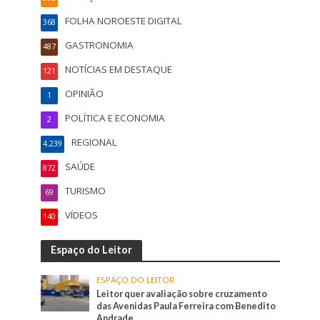
FOLHA NOROESTE DIGITAL
368
GASTRONOMIA
487
NOTÍCIAS EM DESTAQUE
121
OPINIÃO
1
POLÍTICA E ECONOMIA
2
REGIONAL
4.239
SAÚDE
872
TURISMO
69
VÍDEOS
140
Espaço do Leitor
ESPAÇO DO LEITOR
Leitor quer avaliação sobre cruzamento
das Avenidas Paula Ferreira com Benedito
Andrade