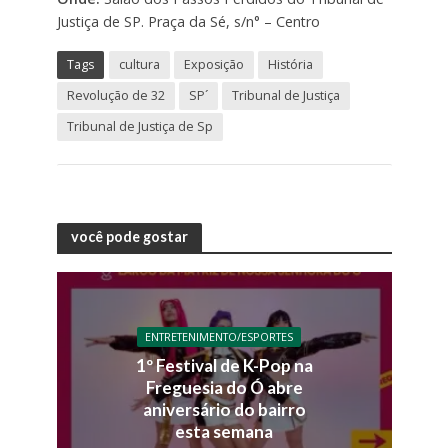
Justiça de SP. Praça da Sé, s/n° – Centro
Tags
cultura
Exposição
História
Revolução de 32
SP´
Tribunal de Justiça
Tribunal de Justiça de Sp
você pode gostar
ENTRETENIMENTO/ESPORTES
1º Festival de K-Pop na
Freguesia do Ó abre
aniversário do bairro
esta semana