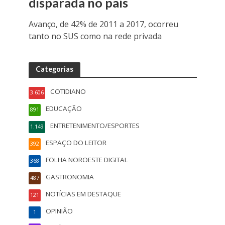
disparada no país
Avanço, de 42% de 2011 a 2017, ocorreu
tanto no SUS como na rede privada
Categorias
COTIDIANO
3.606
EDUCAÇÃO
891
ENTRETENIMENTO/ESPORTES
1.149
ESPAÇO DO LEITOR
392
FOLHA NOROESTE DIGITAL
368
GASTRONOMIA
487
NOTÍCIAS EM DESTAQUE
121
OPINIÃO
1