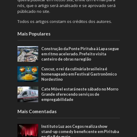
nós, que o artigo será analisado e se aprovado será
públicado no site.
Todos os artigos constam os créditos dos autores.
Mais Populares
Construção da Ponte Pirituba à Lapa segue
em ritmo acelerado. Prefeito visita
canteiro de obras na região
Cuscuz, o rei da culinária brasileira é
homenageado em Festival Gastronômico
Nordestino
Cate Móvel estará neste sábado no Morro
Grande oferecendo serviços de
empregabilidade
Mais Comentadas
Instituto Luz aos Cegos realiza show
stand-up comedy beneficente em Pirituba
no dia 8 de maio