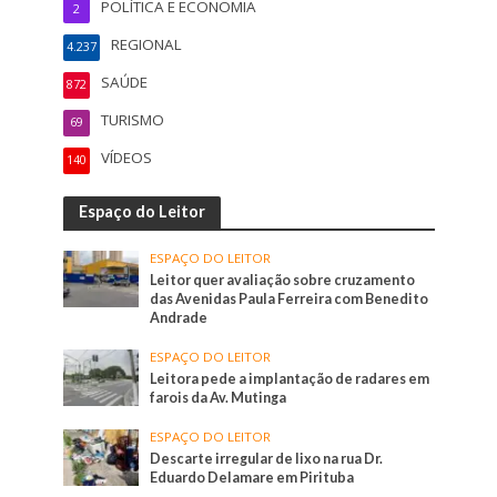
POLÍTICA E ECONOMIA
2
REGIONAL
4.237
SAÚDE
872
TURISMO
69
VÍDEOS
140
Espaço do Leitor
ESPAÇO DO LEITOR
Leitor quer avaliação sobre cruzamento
das Avenidas Paula Ferreira com Benedito
Andrade
ESPAÇO DO LEITOR
Leitora pede a implantação de radares em
farois da Av. Mutinga
ESPAÇO DO LEITOR
Descarte irregular de lixo na rua Dr.
Eduardo Delamare em Pirituba