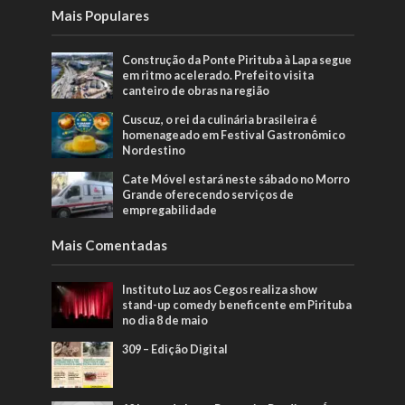
Mais Populares
Construção da Ponte Pirituba à Lapa segue
em ritmo acelerado. Prefeito visita
canteiro de obras na região
Cuscuz, o rei da culinária brasileira é
homenageado em Festival Gastronômico
Nordestino
Cate Móvel estará neste sábado no Morro
Grande oferecendo serviços de
empregabilidade
Mais Comentadas
Instituto Luz aos Cegos realiza show
stand-up comedy beneficente em Pirituba
no dia 8 de maio
309 – Edição Digital