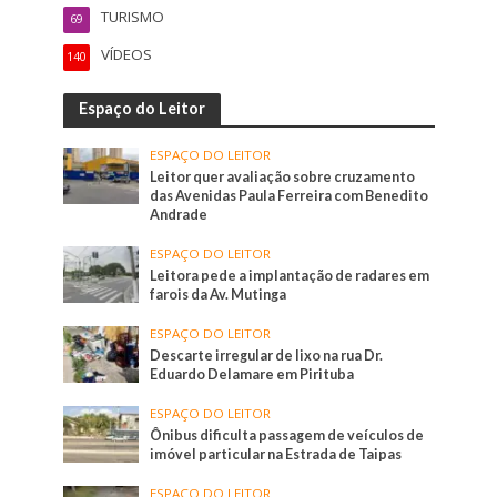
TURISMO
69
VÍDEOS
140
Espaço do Leitor
ESPAÇO DO LEITOR
Leitor quer avaliação sobre cruzamento
das Avenidas Paula Ferreira com Benedito
Andrade
ESPAÇO DO LEITOR
Leitora pede a implantação de radares em
farois da Av. Mutinga
ESPAÇO DO LEITOR
Descarte irregular de lixo na rua Dr.
Eduardo Delamare em Pirituba
ESPAÇO DO LEITOR
Ônibus dificulta passagem de veículos de
imóvel particular na Estrada de Taipas
ESPAÇO DO LEITOR