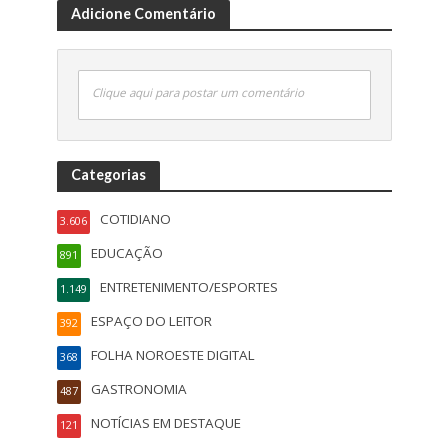
Adicione Comentário
Clique aqui para postar um comentário
Categorias
COTIDIANO
3.606
EDUCAÇÃO
891
ENTRETENIMENTO/ESPORTES
1.149
ESPAÇO DO LEITOR
392
FOLHA NOROESTE DIGITAL
368
GASTRONOMIA
487
NOTÍCIAS EM DESTAQUE
121