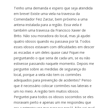
Tenho uma demanda e espero que seja atendida
em breve! Existe uma viela na travessa da
Comendador Feiz Zarzur, bem próximo a uma
antena instalada para a região. Essa viela é
também uma travessa da Francisco Xavier de
Brito. Não sou moradora do local, mas já ajudei
quatro idosos quando eu passava por lá. Todos
esses idosos estavam com dificuldades em descer
as escadas e um deles quase caiu! Fiquei me
perguntando o que seria de cada um, se eu não
estivesse passando naquele momento. Depois me
perguntei sobre as medidas de segurança do
local, porque a viela não tem os corrimões
adequados para prevenção de acidentes? Penso
que é necessário colocar corrimões nas laterais e
um no meio. A região tem muitos idosos.
Perguntei para todos os idosos socorridos se eles
moravam perto e apenas um me respondeu que
era a primeira vez que passava por lá. Não sei qual