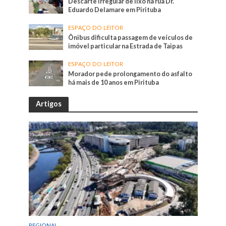
Descarte irregular de lixo na rua Dr.
Eduardo Delamare em Pirituba
ESPAÇO DO LEITOR
Ônibus dificulta passagem de veículos de
imóvel particular na Estrada de Taipas
ESPAÇO DO LEITOR
Morador pede prolongamento do asfalto
há mais de 10 anos em Pirituba
Artigos
REGIONAL