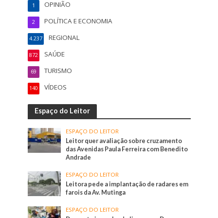
OPINIÃO
1
POLÍTICA E ECONOMIA
2
REGIONAL
4.237
SAÚDE
872
TURISMO
69
VÍDEOS
140
Espaço do Leitor
ESPAÇO DO LEITOR
Leitor quer avaliação sobre cruzamento
das Avenidas Paula Ferreira com Benedito
Andrade
ESPAÇO DO LEITOR
Leitora pede a implantação de radares em
farois da Av. Mutinga
ESPAÇO DO LEITOR