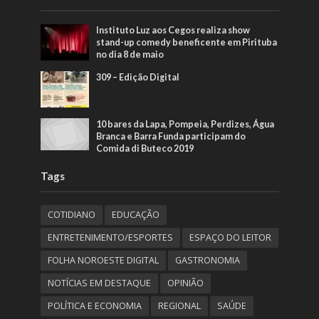
Instituto Luz aos Cegos realiza show
stand-up comedy beneficente em Pirituba
no dia 8 de maio
309 – Edição Digital
10 bares da Lapa, Pompeia, Perdizes, Água
Branca e Barra Funda participam do
Comida di Buteco 2019
Tags
COTIDIANO
EDUCAÇÃO
ENTRETENIMENTO/ESPORTES
ESPAÇO DO LEITOR
FOLHA NOROESTE DIGITAL
GASTRONOMIA
NOTÍCIAS EM DESTAQUE
OPINIÃO
POLÍTICA E ECONOMIA
REGIONAL
SAÚDE