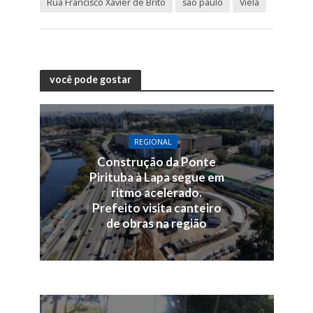
Rua Francisco Xavier de Brito
são paulo
Viela
você pode gostar
REGIONAL
Construção da Ponte
Pirituba à Lapa segue em
ritmo acelerado.
Prefeito visita canteiro
de obras na região