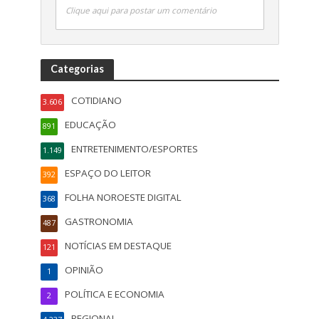
Clique aqui para postar um comentário
Categorias
COTIDIANO
3.606
EDUCAÇÃO
891
ENTRETENIMENTO/ESPORTES
1.149
ESPAÇO DO LEITOR
392
FOLHA NOROESTE DIGITAL
368
GASTRONOMIA
487
NOTÍCIAS EM DESTAQUE
121
OPINIÃO
1
POLÍTICA E ECONOMIA
2
REGIONAL