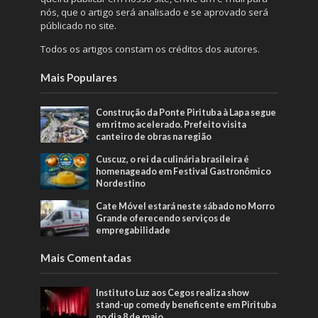
nós, que o artigo será analisado e se aprovado será
públicado no site.
Todos os artigos constam os créditos dos autores.
Mais Populares
Construção da Ponte Pirituba à Lapa segue
em ritmo acelerado. Prefeito visita
canteiro de obras na região
Cuscuz, o rei da culinária brasileira é
homenageado em Festival Gastronômico
Nordestino
Cate Móvel estará neste sábado no Morro
Grande oferecendo serviços de
empregabilidade
Mais Comentadas
Instituto Luz aos Cegos realiza show
stand-up comedy beneficente em Pirituba
no dia 8 de maio