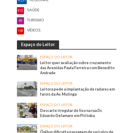
4.237
SAÚDE
872
TURISMO
69
VÍDEOS
140
Espaço do Leitor
ESPAÇO DO LEITOR
Leitor quer avaliação sobre cruzamento
das Avenidas Paula Ferreira com Benedito
Andrade
ESPAÇO DO LEITOR
Leitora pede a implantação de radares em
farois da Av. Mutinga
ESPAÇO DO LEITOR
Descarte irregular de lixo na rua Dr.
Eduardo Delamare em Pirituba
ESPAÇO DO LEITOR
Ônibus dificulta passagem de veículos de