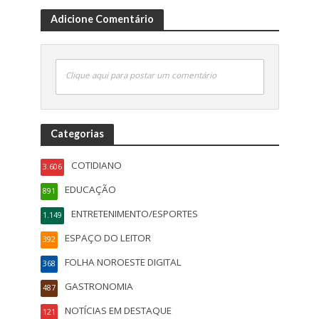
Adicione Comentário
Clique aqui para postar um comentário
Categorias
COTIDIANO
3.606
EDUCAÇÃO
891
ENTRETENIMENTO/ESPORTES
1.149
ESPAÇO DO LEITOR
392
FOLHA NOROESTE DIGITAL
368
GASTRONOMIA
487
NOTÍCIAS EM DESTAQUE
121