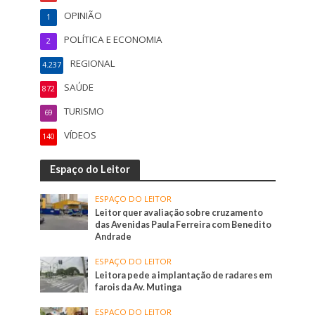
OPINIÃO
1
POLÍTICA E ECONOMIA
2
REGIONAL
4.237
SAÚDE
872
TURISMO
69
VÍDEOS
140
Espaço do Leitor
ESPAÇO DO LEITOR
Leitor quer avaliação sobre cruzamento
das Avenidas Paula Ferreira com Benedito
Andrade
ESPAÇO DO LEITOR
Leitora pede a implantação de radares em
farois da Av. Mutinga
ESPAÇO DO LEITOR