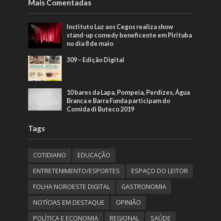
Mais Comentadas
Instituto Luz aos Cegos realiza show
stand-up comedy beneficente em Pirituba
no dia 8 de maio
309 – Edição Digital
10 bares da Lapa, Pompeia, Perdizes, Água
Branca e Barra Funda participam do
Comida di Buteco 2019
Tags
COTIDIANO
EDUCAÇÃO
ENTRETENIMENTO/ESPORTES
ESPAÇO DO LEITOR
FOLHA NOROESTE DIGITAL
GASTRONOMIA
NOTÍCIAS EM DESTAQUE
OPINIÃO
POLÍTICA E ECONOMIA
REGIONAL
SAÚDE