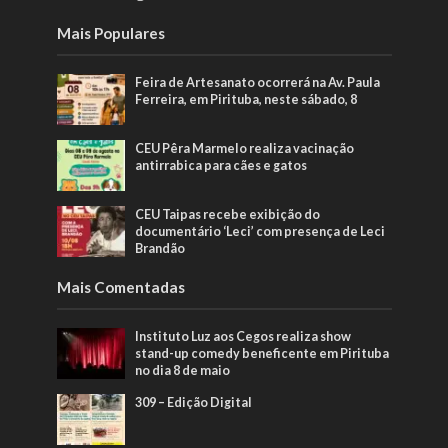
Mais Populares
Feira de Artesanato ocorrerá na Av. Paula
Ferreira, em Pirituba, neste sábado, 8
CEU Pêra Marmelo realiza vacinação
antirrabica para cães e gatos
CEU Taipas recebe exibição do
documentário ‘Leci’ com presença de Leci
Brandão
Mais Comentadas
Instituto Luz aos Cegos realiza show
stand-up comedy beneficente em Pirituba
no dia 8 de maio
309 – Edição Digital