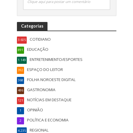
Clique aqui para postar um comentário
Categorias
COTIDIANO
3.605
EDUCAÇÃO
891
ENTRETENIMENTO/ESPORTES
1.149
ESPAÇO DO LEITOR
392
FOLHA NOROESTE DIGITAL
368
GASTRONOMIA
486
NOTÍCIAS EM DESTAQUE
121
OPINIÃO
1
POLÍTICA E ECONOMIA
2
REGIONAL
4.235