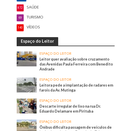
SAÚDE
872
TURISMO
69
VÍDEOS
140
Espaço do Leitor
ESPAÇO DO LEITOR
Leitor quer avaliação sobre cruzamento
das Avenidas Paula Ferreira com Benedito
Andrade
ESPAÇO DO LEITOR
Leitora pede a implantação de radares em
farois da Av. Mutinga
ESPAÇO DO LEITOR
Descarte irregular de lixo na rua Dr.
Eduardo Delamare em Pirituba
ESPAÇO DO LEITOR
Ônibus dificulta passagem de veículos de