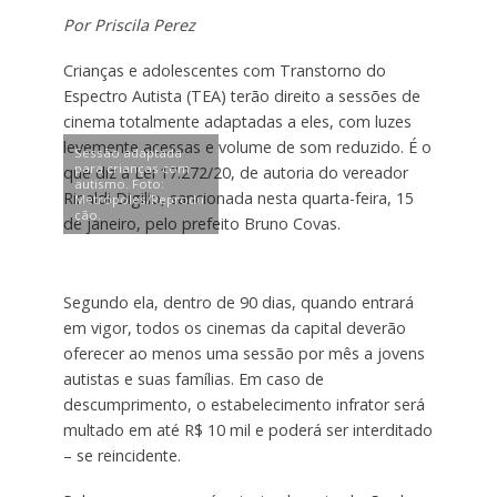
Por Priscila Perez
Crianças e adolescentes com Transtorno do
Espectro Autista (TEA) terão direito a sessões de
cinema totalmente adaptadas a eles, com luzes
levemente acessas e volume de som reduzido. É o
Sessão adaptada
para crianças com
que diz a Lei 17.272/20, de autoria do vereador
autismo. Foto:
Rinaldi Digilio, sancionada nesta quarta-feira, 15
Metrópoles/Reprodu
ção.
de janeiro, pelo prefeito Bruno Covas.
Segundo ela, dentro de 90 dias, quando entrará
em vigor, todos os cinemas da capital deverão
oferecer ao menos uma sessão por mês a jovens
autistas e suas famílias. Em caso de
descumprimento, o estabelecimento infrator será
multado em até R$ 10 mil e poderá ser interditado
– se reincidente.