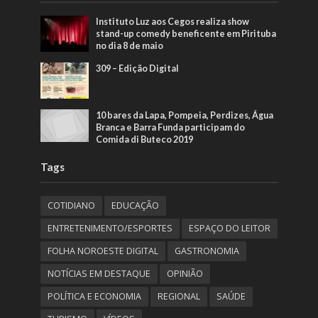
Instituto Luz aos Cegos realiza show
stand-up comedy beneficente em Pirituba
no dia 8 de maio
309 – Edição Digital
10 bares da Lapa, Pompeia, Perdizes, Água
Branca e Barra Funda participam do
Comida di Buteco 2019
Tags
COTIDIANO
EDUCAÇÃO
ENTRETENIMENTO/ESPORTES
ESPAÇO DO LEITOR
FOLHA NOROESTE DIGITAL
GASTRONOMIA
NOTÍCIAS EM DESTAQUE
OPINIÃO
POLÍTICA E ECONOMIA
REGIONAL
SAÚDE