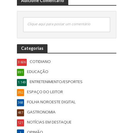
Adicione Comentário
Clique aqui para postar um comentário
Categorias
COTIDIANO
3.606
EDUCAÇÃO
891
ENTRETENIMENTO/ESPORTES
1.149
ESPAÇO DO LEITOR
392
FOLHA NOROESTE DIGITAL
368
GASTRONOMIA
487
NOTÍCIAS EM DESTAQUE
121
OPINIÃO
1