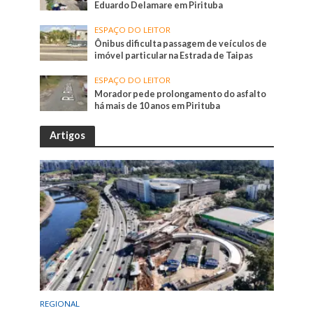
Eduardo Delamare em Pirituba
ESPAÇO DO LEITOR
Ônibus dificulta passagem de veículos de
imóvel particular na Estrada de Taipas
ESPAÇO DO LEITOR
Morador pede prolongamento do asfalto
há mais de 10 anos em Pirituba
Artigos
REGIONAL