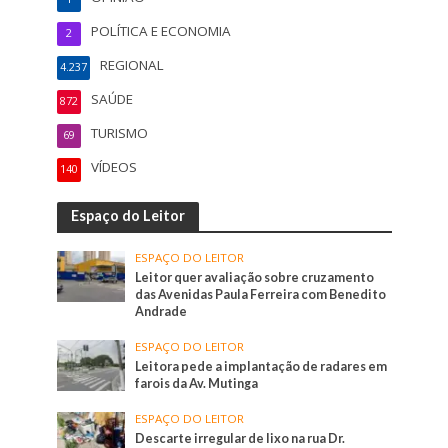
POLÍTICA E ECONOMIA
2
REGIONAL
4.237
SAÚDE
872
TURISMO
69
VÍDEOS
140
Espaço do Leitor
ESPAÇO DO LEITOR
Leitor quer avaliação sobre cruzamento
das Avenidas Paula Ferreira com Benedito
Andrade
ESPAÇO DO LEITOR
Leitora pede a implantação de radares em
farois da Av. Mutinga
ESPAÇO DO LEITOR
Descarte irregular de lixo na rua Dr.