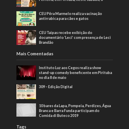
CEU Pêra Marmelo realiza vacinação
antirrabica para cães e gatos
CEU Taipas recebe exibição do
documentário ‘Leci’ com presença de Leci
Brandão
Mais Comentadas
Instituto Luz aos Cegos realiza show
stand-up comedy beneficente em Pirituba
no dia 8 de maio
309 – Edição Digital
10 bares da Lapa, Pompeia, Perdizes, Água
Branca e Barra Funda participam do
Comida di Buteco 2019
Tags