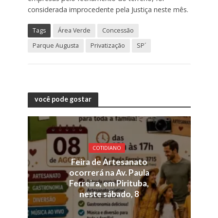
considerada improcedente pela Justiça neste mês.
Tags
Área Verde
Concessão
Parque Augusta
Privatização
SP´
você pode gostar
COTIDIANO
Feira de Artesanato
ocorrerá na Av. Paula
Ferreira, em Pirituba,
neste sábado, 8