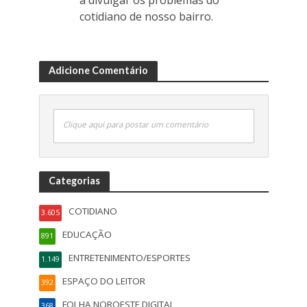
cotidiano de nosso bairro.
Adicione Comentário
Clique aqui para postar um comentário
Categorias
COTIDIANO
3.605
EDUCAÇÃO
891
ENTRETENIMENTO/ESPORTES
1.149
ESPAÇO DO LEITOR
392
FOLHA NOROESTE DIGITAL
368