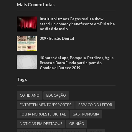
Mais Comentadas
Instituto Luz aos Cegos realiza show
stand-up comedy beneficente em Pirituba
no dia 8 de maio
309 – Edição Digital
10 bares da Lapa, Pompeia, Perdizes, Água
Branca e Barra Funda participam do
Comida di Buteco 2019
Tags
COTIDIANO
EDUCAÇÃO
ENTRETENIMENTO/ESPORTES
ESPAÇO DO LEITOR
FOLHA NOROESTE DIGITAL
GASTRONOMIA
NOTÍCIAS EM DESTAQUE
OPINIÃO