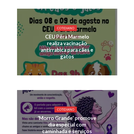
COTIDIANO
CEU Pêra Marmelo
realiza vacinação
antirrabica para cães e
gatos
COTIDIANO
‘Morro Grande’ promove
dia especial com
caminhada e serviços