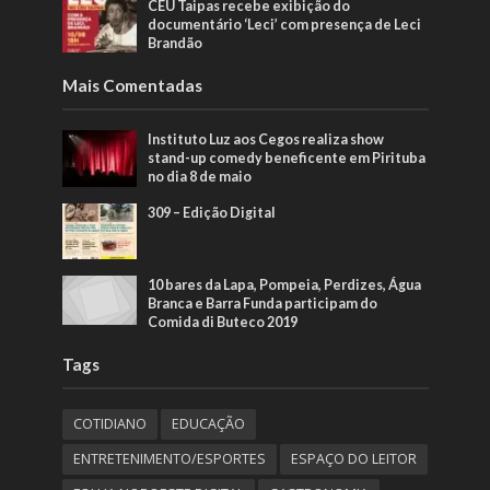
CEU Taipas recebe exibição do
documentário ‘Leci’ com presença de Leci
Brandão
Mais Comentadas
Instituto Luz aos Cegos realiza show
stand-up comedy beneficente em Pirituba
no dia 8 de maio
309 – Edição Digital
10 bares da Lapa, Pompeia, Perdizes, Água
Branca e Barra Funda participam do
Comida di Buteco 2019
Tags
COTIDIANO
EDUCAÇÃO
ENTRETENIMENTO/ESPORTES
ESPAÇO DO LEITOR