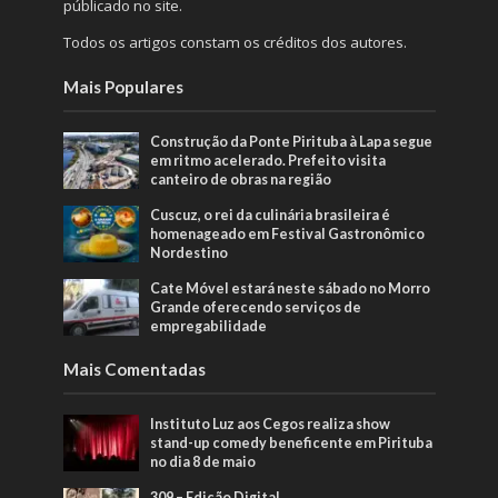
públicado no site.
Todos os artigos constam os créditos dos autores.
Mais Populares
Construção da Ponte Pirituba à Lapa segue
em ritmo acelerado. Prefeito visita
canteiro de obras na região
Cuscuz, o rei da culinária brasileira é
homenageado em Festival Gastronômico
Nordestino
Cate Móvel estará neste sábado no Morro
Grande oferecendo serviços de
empregabilidade
Mais Comentadas
Instituto Luz aos Cegos realiza show
stand-up comedy beneficente em Pirituba
no dia 8 de maio
309 – Edição Digital