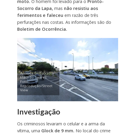
moto.
O homem foi levado para o
Pronto-
Socorro da Lapa,
mas
não resistiu aos
ferimentos e faleceu
em razão de três
perfurações nas costas. As informações são do
Boletim de Ocorrência.
Avenida Embaixador
Macedo Soares.
Foto:
Reprodução/Street
View
Investigação
Os criminosos levaram o celular e a arma da
vítima, uma
Glock de 9 mm.
No local do crime