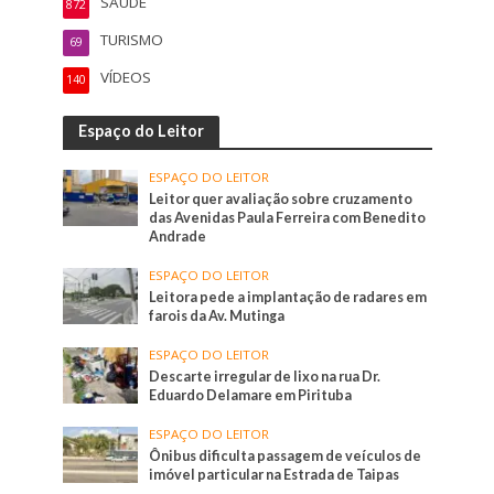
SAÚDE
872
TURISMO
69
VÍDEOS
140
Espaço do Leitor
ESPAÇO DO LEITOR
Leitor quer avaliação sobre cruzamento
das Avenidas Paula Ferreira com Benedito
Andrade
ESPAÇO DO LEITOR
Leitora pede a implantação de radares em
farois da Av. Mutinga
ESPAÇO DO LEITOR
Descarte irregular de lixo na rua Dr.
Eduardo Delamare em Pirituba
ESPAÇO DO LEITOR
Ônibus dificulta passagem de veículos de
imóvel particular na Estrada de Taipas