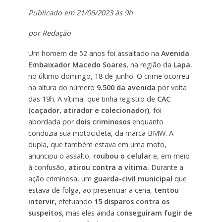
Publicado em 21/06/2023 às 9h
por Redação
Um homem de 52 anos foi assaltado na
Avenida
Embaixador Macedo Soares,
na região da
Lapa
,
no último domingo, 18 de junho. O crime ocorreu
na altura do número
9.500 da avenida
por volta
das 19h. A vítima, que tinha registro de
CAC
(caçador, atirador e colecionador)
, foi
abordada por
dois criminosos
enquanto
conduzia sua motocicleta, da marca BMW. A
dupla, que também estava em uma moto,
anunciou o assalto,
roubou o celular
e, em meio
à confusão,
atirou contra a vítima.
Durante a
ação criminosa, um
guarda-civil municipal
que
estava de folga, ao presenciar a cena,
tentou
intervir,
efetuando
15 disparos contra os
suspeitos,
mas eles ainda c
onseguiram fugir de