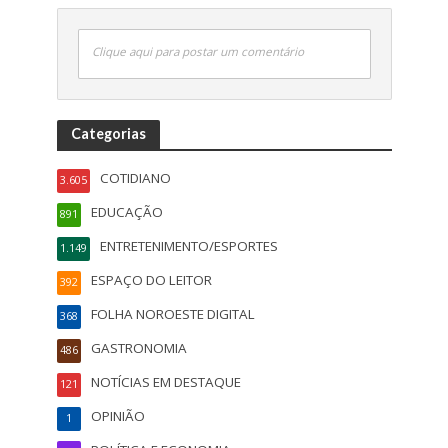
Clique aqui para postar um comentário
Categorias
COTIDIANO
3.605
EDUCAÇÃO
891
ENTRETENIMENTO/ESPORTES
1.149
ESPAÇO DO LEITOR
392
FOLHA NOROESTE DIGITAL
368
GASTRONOMIA
486
NOTÍCIAS EM DESTAQUE
121
OPINIÃO
1