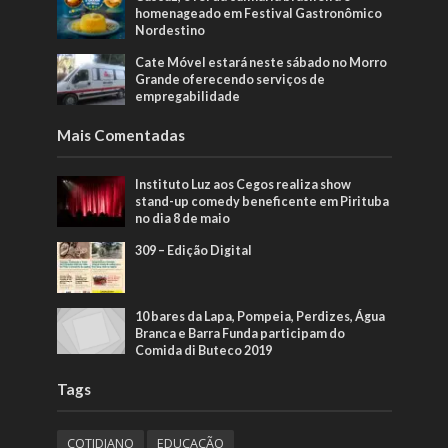
homenageado em Festival Gastronômico
Nordestino
Cate Móvel estará neste sábado no Morro
Grande oferecendo serviços de
empregabilidade
Mais Comentadas
Instituto Luz aos Cegos realiza show
stand-up comedy beneficente em Pirituba
no dia 8 de maio
309 – Edição Digital
10 bares da Lapa, Pompeia, Perdizes, Água
Branca e Barra Funda participam do
Comida di Buteco 2019
Tags
COTIDIANO
EDUCAÇÃO