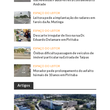
das Avenidas Paula Ferreira com Benedito
Andrade
ESPAÇO DO LEITOR
Leitora pede a implantação de radares em
farois da Av. Mutinga
ESPAÇO DO LEITOR
Descarte irregular de lixo na rua Dr.
Eduardo Delamare em Pirituba
ESPAÇO DO LEITOR
Ônibus dificulta passagem de veículos de
imóvel particular na Estrada de Taipas
ESPAÇO DO LEITOR
Morador pede prolongamento do asfalto
há mais de 10 anos em Pirituba
Artigos