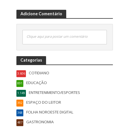
Adicione Comentário
Clique aqui para postar um comentário
Categorias
COTIDIANO
3.606
EDUCAÇÃO
891
ENTRETENIMENTO/ESPORTES
1.149
ESPAÇO DO LEITOR
392
FOLHA NOROESTE DIGITAL
368
GASTRONOMIA
487