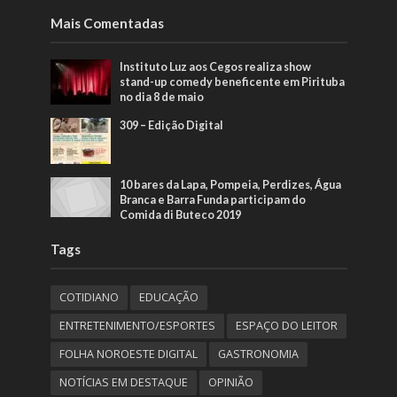
Mais Comentadas
Instituto Luz aos Cegos realiza show
stand-up comedy beneficente em Pirituba
no dia 8 de maio
309 – Edição Digital
10 bares da Lapa, Pompeia, Perdizes, Água
Branca e Barra Funda participam do
Comida di Buteco 2019
Tags
COTIDIANO
EDUCAÇÃO
ENTRETENIMENTO/ESPORTES
ESPAÇO DO LEITOR
FOLHA NOROESTE DIGITAL
GASTRONOMIA
NOTÍCIAS EM DESTAQUE
OPINIÃO