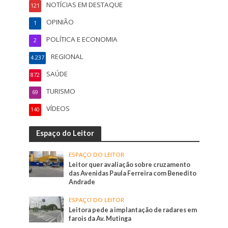
NOTÍCIAS EM DESTAQUE
121
OPINIÃO
1
POLÍTICA E ECONOMIA
2
REGIONAL
4.237
SAÚDE
872
TURISMO
69
VÍDEOS
140
Espaço do Leitor
ESPAÇO DO LEITOR
Leitor quer avaliação sobre cruzamento
das Avenidas Paula Ferreira com Benedito
Andrade
ESPAÇO DO LEITOR
Leitora pede a implantação de radares em
farois da Av. Mutinga