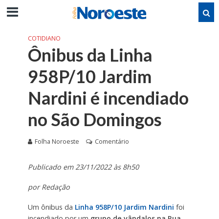
COTIDIANO
Ônibus da Linha
958P/10 Jardim
Nardini é incendiado
no São Domingos
Folha Noroeste
Comentário
Publicado em 23/11/2022 às 8h50
por Redação
Um ônibus da
Linha 958P/10 Jardim Nardini
foi
incendiado por um
grupo de vândalos na Rua