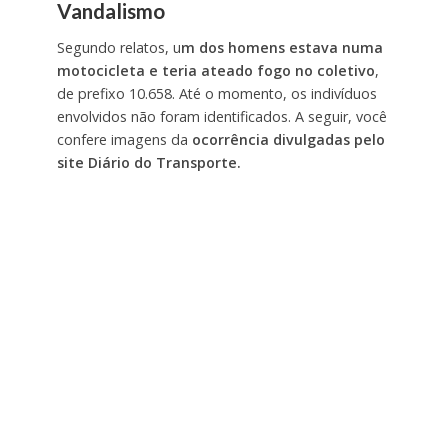
Vandalismo
Segundo relatos, u
m dos homens estava numa
motocicleta e teria ateado fogo no coletivo
,
de prefixo 10.658. Até o momento, os indivíduos
envolvidos não foram identificados. A seguir, você
confere imagens da
ocorrência divulgadas pelo
site Diário do Transporte.
Tocador
Media error: Format(s) not supported or source(s) not
found
de
vídeo
Fazer download do arquivo:
https://folhanoroeste.com.br/storage/2022/11/Untitled.mp4?_=1