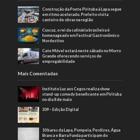
Construção da Ponte Pirituba à Lapa segue
em ritmo acelerado. Prefeito visita
canteiro de obras na região
Cuscuz, o rei da culinária brasileira é
homenageado em Festival Gastronômico
Nordestino
Cate Móvel estará neste sábado no Morro
Grande oferecendo serviços de
empregabilidade
Mais Comentadas
Instituto Luz aos Cegos realiza show
stand-up comedy beneficente em Pirituba
no dia 8 de maio
309 – Edição Digital
10 bares da Lapa, Pompeia, Perdizes, Água
Branca e Barra Funda participam do