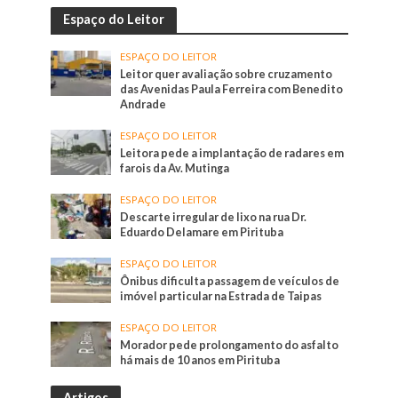
Espaço do Leitor
ESPAÇO DO LEITOR
Leitor quer avaliação sobre cruzamento
das Avenidas Paula Ferreira com Benedito
Andrade
ESPAÇO DO LEITOR
Leitora pede a implantação de radares em
farois da Av. Mutinga
ESPAÇO DO LEITOR
Descarte irregular de lixo na rua Dr.
Eduardo Delamare em Pirituba
ESPAÇO DO LEITOR
Ônibus dificulta passagem de veículos de
imóvel particular na Estrada de Taipas
ESPAÇO DO LEITOR
Morador pede prolongamento do asfalto
há mais de 10 anos em Pirituba
Artigos