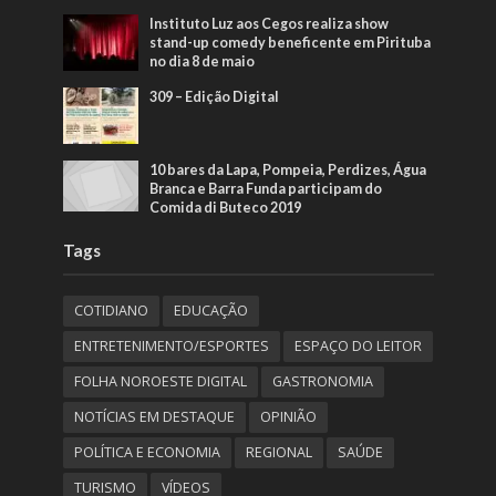
Instituto Luz aos Cegos realiza show
stand-up comedy beneficente em Pirituba
no dia 8 de maio
309 – Edição Digital
10 bares da Lapa, Pompeia, Perdizes, Água
Branca e Barra Funda participam do
Comida di Buteco 2019
Tags
COTIDIANO
EDUCAÇÃO
ENTRETENIMENTO/ESPORTES
ESPAÇO DO LEITOR
FOLHA NOROESTE DIGITAL
GASTRONOMIA
NOTÍCIAS EM DESTAQUE
OPINIÃO
POLÍTICA E ECONOMIA
REGIONAL
SAÚDE
TURISMO
VÍDEOS