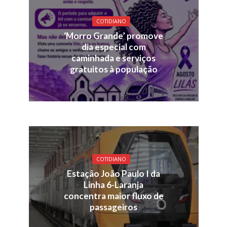
COTIDIANO
‘Morro Grande’ promove
dia especial com
caminhada e serviços
gratuitos à população
COTIDIANO
Estação João Paulo I da
Linha 6-Laranja
concentra maior fluxo de
passageiros