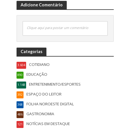
Adicione Comentário
Clique aqui para postar um comentário
Categorias
COTIDIANO
3.604
EDUCAÇÃO
890
ENTRETENIMENTO/ESPORTES
1.148
ESPAÇO DO LEITOR
392
FOLHA NOROESTE DIGITAL
368
GASTRONOMIA
486
NOTÍCIAS EM DESTAQUE
121