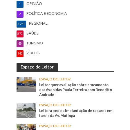
OPINIÃO
1
POLÍTICA E ECONOMIA
2
REGIONAL
4.234
SAÚDE
872
TURISMO
69
VÍDEOS
140
Espaço do Leitor
ESPAÇO DO LEITOR
Leitor quer avaliação sobre cruzamento
das Avenidas Paula Ferreira com Benedito
Andrade
ESPAÇO DO LEITOR
Leitora pede a implantação de radares em
farois da Av. Mutinga
ESPAÇO DO LEITOR