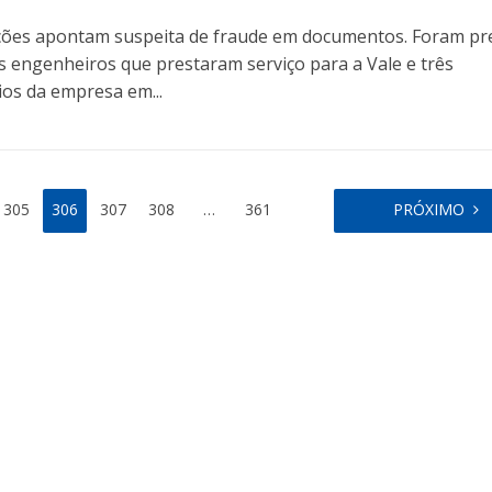
ções apontam suspeita de fraude em documentos. Foram pr
s engenheiros que prestaram serviço para a Vale e três
ios da empresa em...
305
306
307
308
…
361
PRÓXIMO