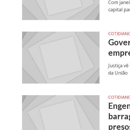
Com janei
capital pa
COTIDIAN
Gover
empre
Justiça v
da União
COTIDIAN
Engen
barra
preso