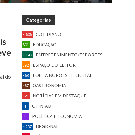
Categorias
COTIDIANO
3.606
is
EDUCAÇÃO
891
eve
ENTRETENIMENTO/ESPORTES
1.149
ESPAÇO DO LEITOR
392
FOLHA NOROESTE DIGITAL
368
al do
GASTRONOMIA
487
NOTÍCIAS EM DESTAQUE
121
OPINIÃO
1
a
POLÍTICA E ECONOMIA
2
REGIONAL
4.237