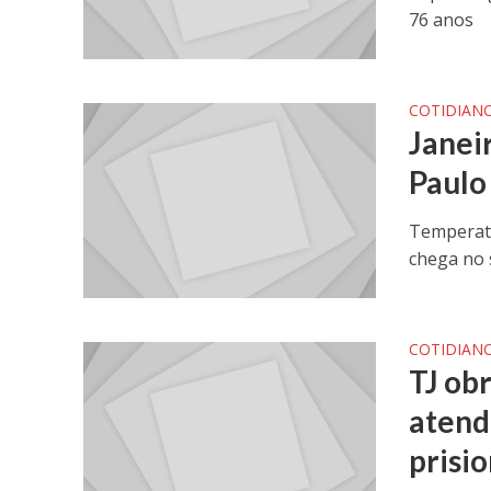
76 anos
COTIDIAN
Janei
Paulo
Temperatu
chega no 
COTIDIAN
TJ ob
atend
prisio