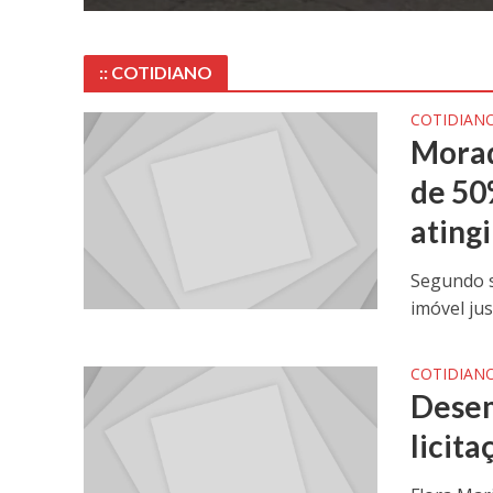
:: COTIDIANO
COTIDIAN
Morad
de 50
atingi
Segundo s
imóvel jus
COTIDIAN
Desem
licit