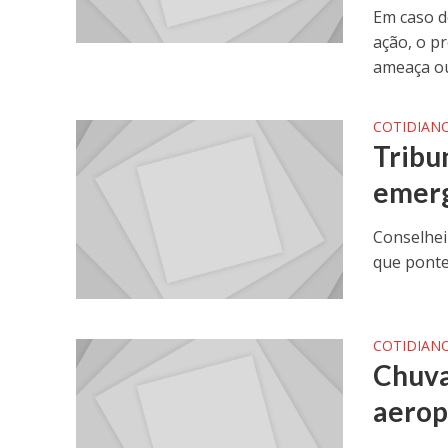
Em caso d
ação, o p
ameaça ou
COTIDIAN
Tribu
emerg
Conselhei
que ponte
COTIDIAN
Chuva
aerop