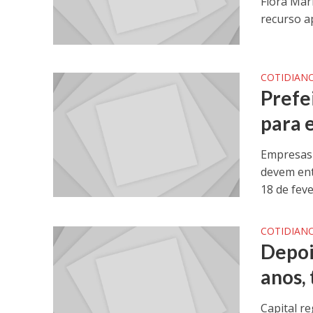
Flora Mari
recurso a
COTIDIAN
Prefe
para 
Empresas 
devem ent
18 de fev
COTIDIAN
Depoi
anos,
Capital r