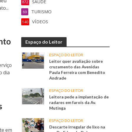
heu
SAÚDE
872
o...
TURISMO
69
VÍDEOS
140
nto
Espaço do Leitor
ESPAÇO DO LEITOR
Leitor quer avaliação sobre
rviço
cruzamento das Avenidas
o dia
Paula Ferreira com Benedito
Andrade
ESPAÇO DO LEITOR
Leitora pede a implantação de
radares em farois da Av.
s
Mutinga
ESPAÇO DO LEITOR
Descarte irregular de lixo na
nte em