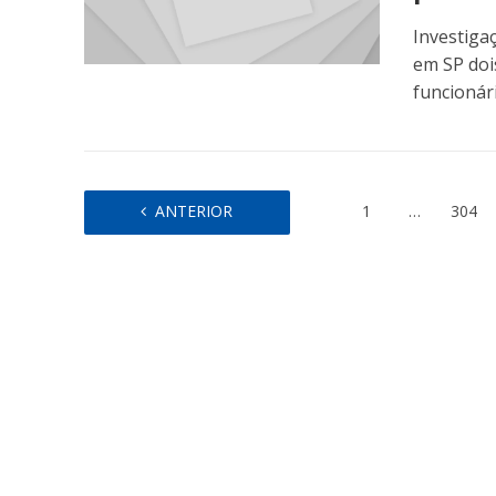
Investiga
em SP doi
funcionár
ANTERIOR
1
…
304