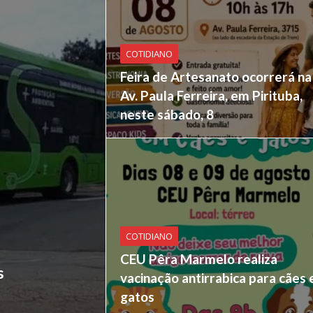
COTIDIANO
Feira de Artesanato ocorrerá na
Av. Paula Ferreira, em Pirituba,
neste sábado, 8
COTIDIANO
CEU Pêra Marmelo realiza
s
vacinação antirrabica para cães 
gatos