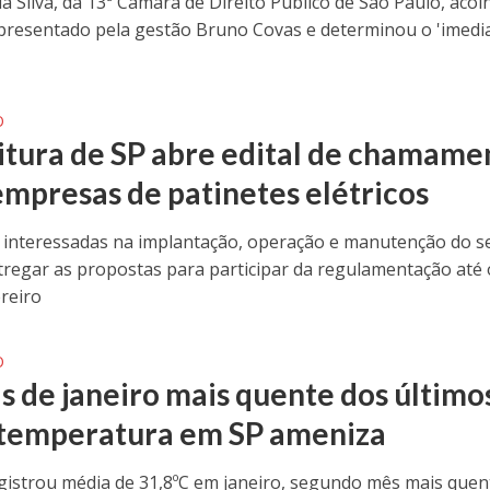
a Silva, da 13ª Câmara de Direito Público de São Paulo, acol
presentado pela gestão Bruno Covas e determinou o 'imediat
O
itura de SP abre edital de chamame
empresas de patinetes elétricos
interessadas na implantação, operação e manutenção do se
regar as propostas para participar da regulamentação até 
ereiro
O
s de janeiro mais quente dos último
 temperatura em SP ameniza
egistrou média de 31,8ºC em janeiro, segundo mês mais que