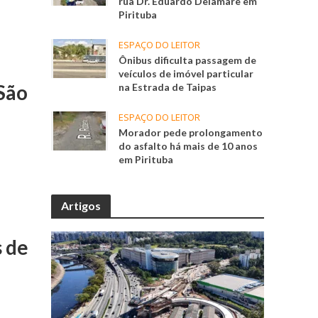
rua Dr. Eduardo Delamare em
Pirituba
ESPAÇO DO LEITOR
Ônibus dificulta passagem de
veículos de imóvel particular
São
na Estrada de Taipas
ESPAÇO DO LEITOR
Morador pede prolongamento
do asfalto há mais de 10 anos
em Pirituba
Artigos
s de