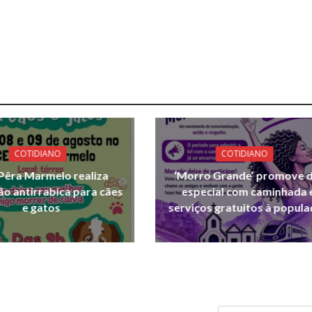
COTIDIANO
COTIDIANO
Pêra Marmelo realiza
‘Morro Grande’ promove d
ão antirrabica para cães
especial com caminhada 
e gatos
serviços gratuitos à popul