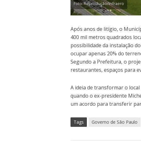
Foto: Reprodução/Infraero
Após anos de litígio, o Munic
400 mil metros quadrados loc
possibilidade da instalação d
ocupar apenas 20% do terreno
Segundo a Prefeitura, o proje
restaurantes, espaços para ev
A ideia de transformar o loc
quando o ex-presidente Michel
um acordo para transferir par
Tags
Governo de São Paulo