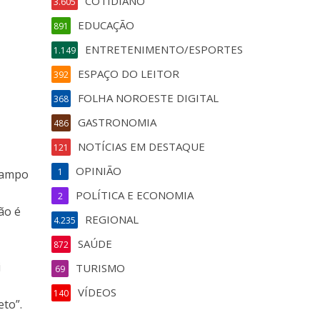
COTIDIANO
3.605
EDUCAÇÃO
891
ENTRETENIMENTO/ESPORTES
1.149
ESPAÇO DO LEITOR
392
FOLHA NOROESTE DIGITAL
368
GASTRONOMIA
486
NOTÍCIAS EM DESTAQUE
121
OPINIÃO
1
 Campo
POLÍTICA E ECONOMIA
2
ão é
REGIONAL
4.235
SAÚDE
872
i
TURISMO
69
VÍDEOS
140
eto”.