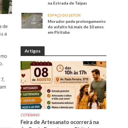
na Estrada de Taipas
ESPAÇO DO LEITOR
Morador pede prolongamento
a de
do asfalto há mais de 10 anos
em Pirituba
iu a
Artigos
como
o.
17,
ram
COTIDIANO
Feira de Artesanato ocorrerá na