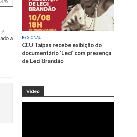
GENS
 a
REGIONAL
dado a
CEU Taipas recebe exibição do
documentário ‘Leci’ com presença
de Leci Brandão
Video