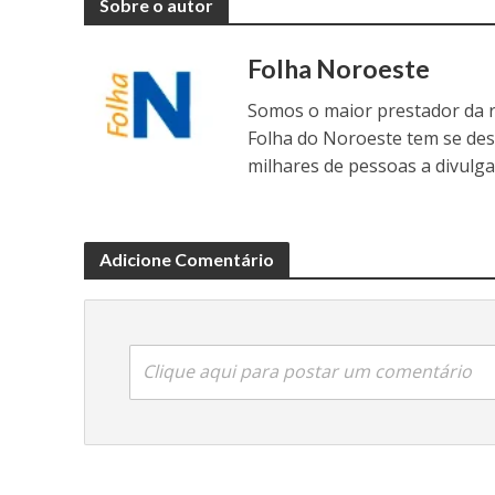
Sobre o autor
Folha Noroeste
Somos o maior prestador da r
Folha do Noroeste tem se de
milhares de pessoas a divulga
Adicione Comentário
Clique aqui para postar um comentário