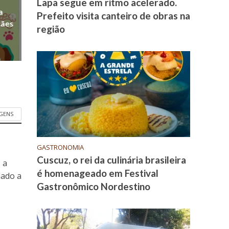
Lapa segue em ritmo acelerado.
a
Prefeito visita canteiro de obras na
cães
região
GENS
GASTRONOMIA
Cuscuz, o rei da culinária brasileira
 a
é homenageado em Festival
dado a
Gastronômico Nordestino