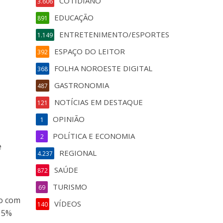
COTIDIANO
3.606
EDUCAÇÃO
891
ENTRETENIMENTO/ESPORTES
1.149
ESPAÇO DO LEITOR
392
FOLHA NOROESTE DIGITAL
368
GASTRONOMIA
487
NOTÍCIAS EM DESTAQUE
121
OPINIÃO
1
POLÍTICA E ECONOMIA
2
e
REGIONAL
4.237
SAÚDE
872
TURISMO
69
do com
VÍDEOS
140
e 5%