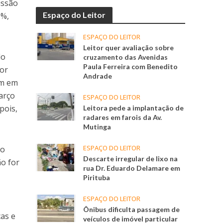
issão
Espaço do Leitor
0%,
ESPAÇO DO LEITOR
Leitor quer avaliação sobre
do
cruzamento das Avenidas
Paula Ferreira com Benedito
lor
Andrade
am em
março
ESPAÇO DO LEITOR
pois,
Leitora pede a implantação de
radares em farois da Av.
Mutinga
ESPAÇO DO LEITOR
do
Descarte irregular de lixo na
ão for
rua Dr. Eduardo Delamare em
Pirituba
ESPAÇO DO LEITOR
Ônibus dificulta passagem de
cas e
veículos de imóvel particular