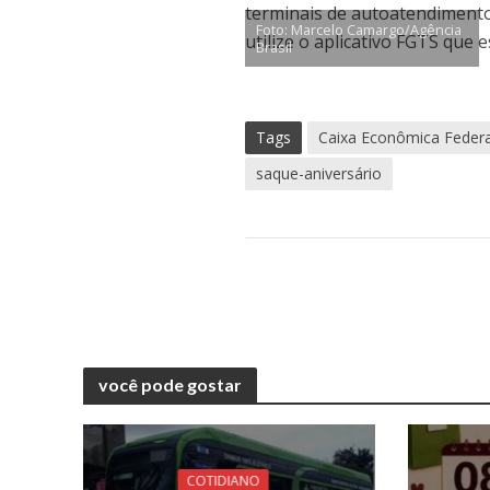
terminais de autoatendimento
Foto: Marcelo Camargo/Agência
utilize o aplicativo FGTS que 
Brasil
Tags
Caixa Econômica Federa
saque-aniversário
você pode gostar
COTIDIANO