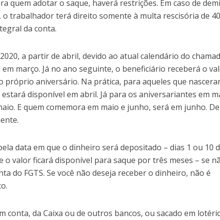
ara quem adotar o saque, haverá restrições. Em caso de dem
 o trabalhador terá direito somente à multa rescisória de 4
tegral da conta.
0, a partir de abril, devido ao atual calendário do chama
 em março. Já no ano seguinte, o beneficiário receberá o va
o próprio aniversário. Na prática, para aqueles que nascer
o estará disponível em abril. Já para os aniversariantes em 
 maio. E quem comemora em maio e junho, será em junho. De
ente.
ela data em que o dinheiro será depositado – dias 1 ou 10 
e o valor ficará disponível para saque por três meses – se n
onta do FGTS. Se você não deseja receber o dinheiro, não é
o.
m conta, da Caixa ou de outros bancos, ou sacado em lotéri