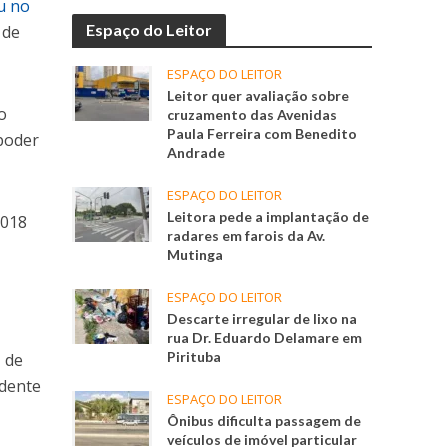
u no
Espaço do Leitor
 de
ESPAÇO DO LEITOR
Leitor quer avaliação sobre
o
cruzamento das Avenidas
Paula Ferreira com Benedito
 poder
Andrade
ESPAÇO DO LEITOR
Leitora pede a implantação de
2018
radares em farois da Av.
Mutinga
ESPAÇO DO LEITOR
Descarte irregular de lixo na
rua Dr. Eduardo Delamare em
Pirituba
, de
idente
ESPAÇO DO LEITOR
Ônibus dificulta passagem de
veículos de imóvel particular