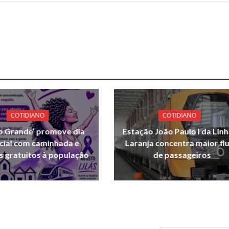
COTIDIANO
COTIDIANO
o Grande’ promove dia
Estação João Paulo I da Linh
cial com caminhada e
Laranja concentra maior fl
s gratuitos à população
de passageiros