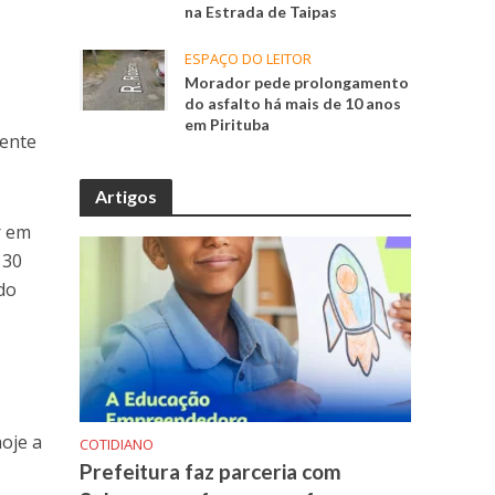
na Estrada de Taipas
ESPAÇO DO LEITOR
Morador pede prolongamento
do asfalto há mais de 10 anos
em Pirituba
gente
Artigos
r em
 30
do
oje a
COTIDIANO
Prefeitura faz parceria com