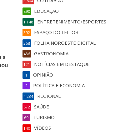
COTIDIANO
3.604
EDUCAÇÃO
890
ENTRETENIMENTO/ESPORTES
1.148
ESPAÇO DO LEITOR
392
FOLHA NOROESTE DIGITAL
368
GASTRONOMIA
486
a a
NOTÍCIAS EM DESTAQUE
hou
121
OPINIÃO
1
POLÍTICA E ECONOMIA
2
REGIONAL
4.234
SAÚDE
872
TURISMO
69
o
VÍDEOS
140