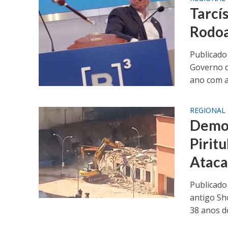
Tarcí
Rodoa
Publicado
Governo d
ano com a
REGIONAL
Demol
Pirit
Ataca
Publicado
antigo Sh
38 anos de