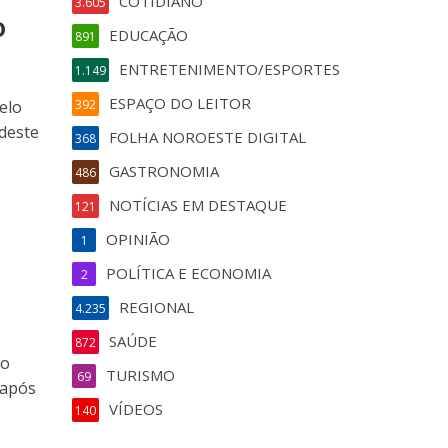
COTIDIANO
3.605
o
EDUCAÇÃO
891
ENTRETENIMENTO/ESPORTES
1.149
ESPAÇO DO LEITOR
elo
392
deste
FOLHA NOROESTE DIGITAL
368
GASTRONOMIA
486
NOTÍCIAS EM DESTAQUE
121
OPINIÃO
1
POLÍTICA E ECONOMIA
2
REGIONAL
4.235
SAÚDE
872
 o
TURISMO
69
 após
VÍDEOS
140