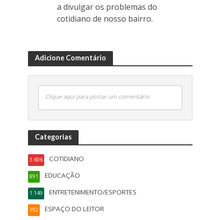
a divulgar os problemas do
cotidiano de nosso bairro.
Adicione Comentário
Clique aqui para postar um comentário
Categorias
COTIDIANO
3.606
EDUCAÇÃO
891
ENTRETENIMENTO/ESPORTES
1.149
ESPAÇO DO LEITOR
392