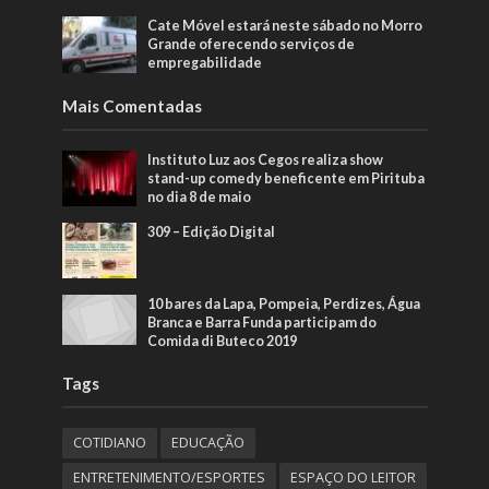
Cate Móvel estará neste sábado no Morro
Grande oferecendo serviços de
empregabilidade
Mais Comentadas
Instituto Luz aos Cegos realiza show
stand-up comedy beneficente em Pirituba
no dia 8 de maio
309 – Edição Digital
10 bares da Lapa, Pompeia, Perdizes, Água
Branca e Barra Funda participam do
Comida di Buteco 2019
Tags
COTIDIANO
EDUCAÇÃO
ENTRETENIMENTO/ESPORTES
ESPAÇO DO LEITOR