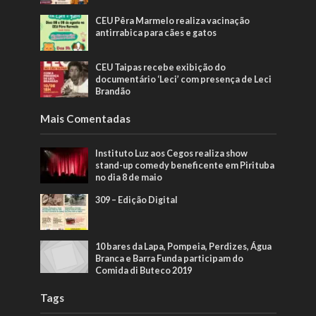
CEU Pêra Marmelo realiza vacinação
antirrabica para cães e gatos
CEU Taipas recebe exibição do
documentário ‘Leci’ com presença de Leci
Brandão
Mais Comentadas
Instituto Luz aos Cegos realiza show
stand-up comedy beneficente em Pirituba
no dia 8 de maio
309 – Edição Digital
10 bares da Lapa, Pompeia, Perdizes, Água
Branca e Barra Funda participam do
Comida di Buteco 2019
Tags