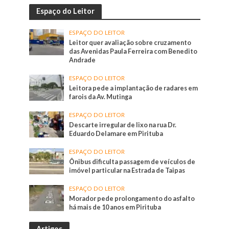
Espaço do Leitor
ESPAÇO DO LEITOR
Leitor quer avaliação sobre cruzamento
das Avenidas Paula Ferreira com Benedito
Andrade
ESPAÇO DO LEITOR
Leitora pede a implantação de radares em
farois da Av. Mutinga
ESPAÇO DO LEITOR
Descarte irregular de lixo na rua Dr.
Eduardo Delamare em Pirituba
ESPAÇO DO LEITOR
Ônibus dificulta passagem de veículos de
imóvel particular na Estrada de Taipas
ESPAÇO DO LEITOR
Morador pede prolongamento do asfalto
há mais de 10 anos em Pirituba
Artigos