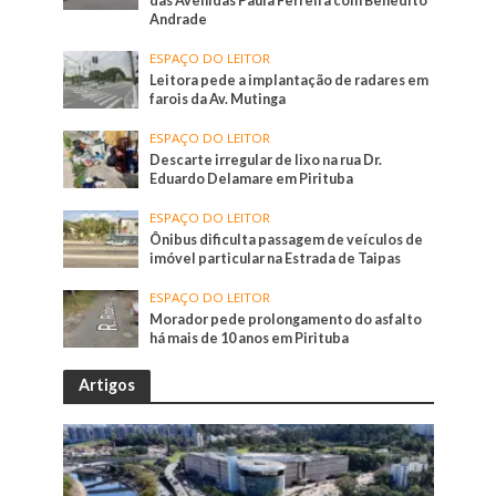
das Avenidas Paula Ferreira com Benedito
Andrade
ESPAÇO DO LEITOR
Leitora pede a implantação de radares em
farois da Av. Mutinga
ESPAÇO DO LEITOR
Descarte irregular de lixo na rua Dr.
Eduardo Delamare em Pirituba
ESPAÇO DO LEITOR
Ônibus dificulta passagem de veículos de
imóvel particular na Estrada de Taipas
ESPAÇO DO LEITOR
Morador pede prolongamento do asfalto
há mais de 10 anos em Pirituba
Artigos