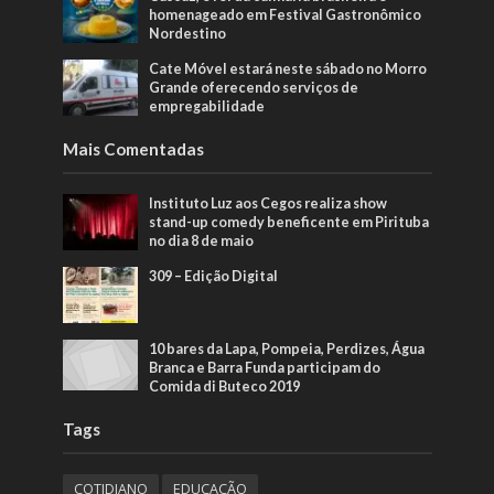
homenageado em Festival Gastronômico
Nordestino
Cate Móvel estará neste sábado no Morro
Grande oferecendo serviços de
empregabilidade
Mais Comentadas
Instituto Luz aos Cegos realiza show
stand-up comedy beneficente em Pirituba
no dia 8 de maio
309 – Edição Digital
10 bares da Lapa, Pompeia, Perdizes, Água
Branca e Barra Funda participam do
Comida di Buteco 2019
Tags
COTIDIANO
EDUCAÇÃO