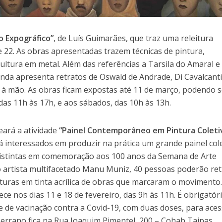
o Expográfico”
, de Luís Guimarães, que traz uma releitura
2. As obras apresentadas trazem técnicas de pintura,
ltura em metal. Além das referências a Tarsila do Amaral e
nda apresenta retratos de Oswald de Andrade, Di Cavalcanti
à mão. As obras ficam expostas até 11 de março, podendo s
 das 11h às 17h, e aos sábados, das 10h às 13h.
ará a atividade
“Painel Contemporâneo em Pintura Coleti
á interessados em produzir na prática um grande painel col
distintas em comemoração aos 100 anos da Semana de Arte
 artista multifacetado Manu Muniz, 40 pessoas poderão ret
ituras em tinta acrílica de obras que marcaram o movimento.
ece nos dias 11 e 18 de fevereiro, das 9h às 11h. É obrigatór
de vacinação contra a Covid-19, com duas doses, para aces
 Serrano fica na Rua Joaquim Pimentel, 200 – Cohab Taipas.