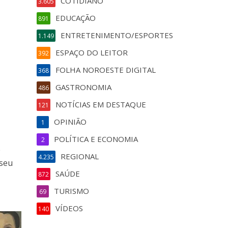
COTIDIANO
3.605
EDUCAÇÃO
891
ENTRETENIMENTO/ESPORTES
1.149
ESPAÇO DO LEITOR
392
FOLHA NOROESTE DIGITAL
368
GASTRONOMIA
486
NOTÍCIAS EM DESTAQUE
121
OPINIÃO
1
POLÍTICA E ECONOMIA
2
e
REGIONAL
4.235
 seu
SAÚDE
872
TURISMO
69
VÍDEOS
140