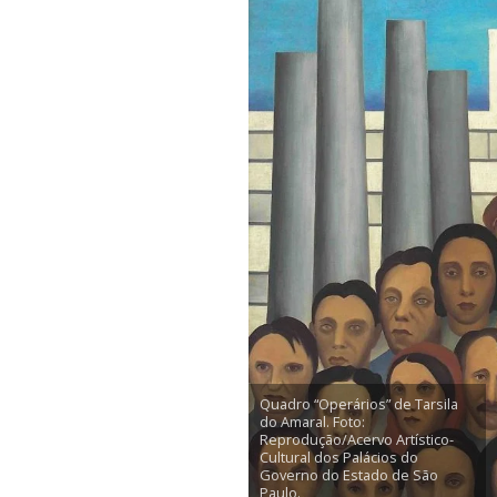
Quadro “Operários” de Tarsila
do Amaral. Foto:
Reprodução/Acervo Artístico-
Cultural dos Palácios do
Governo do Estado de São
Paulo.