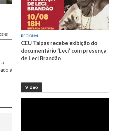
GENS
REGIONAL
CEU Taipas recebe exibição do
documentário ‘Leci’ com presença
de Leci Brandão
 a
dado a
Video