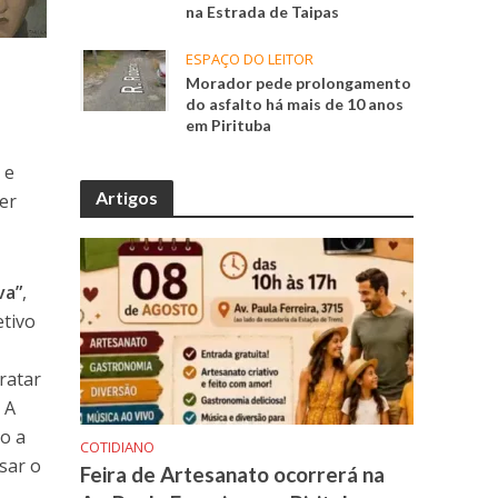
na Estrada de Taipas
ESPAÇO DO LEITOR
Morador pede prolongamento
do asfalto há mais de 10 anos
em Pirituba
 e
Artigos
er
va”
,
etivo
ratar
 A
io a
COTIDIANO
sar o
Feira de Artesanato ocorrerá na