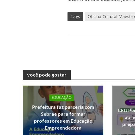
Tags
Oficina Cultural Maestr
você pode gostar
EDUCAÇÃO
Prefeitura faz parceria com
CEU Pêr
Sebrae para formar
abre
professores em Educação
prepa
Empreendedora