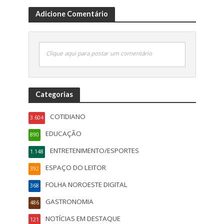
Adicione Comentário
Clique aqui para postar um comentário
Categorias
COTIDIANO
3.604
EDUCAÇÃO
890
ENTRETENIMENTO/ESPORTES
1.148
ESPAÇO DO LEITOR
392
FOLHA NOROESTE DIGITAL
368
GASTRONOMIA
486
NOTÍCIAS EM DESTAQUE
121