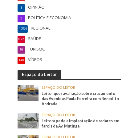
OPINIÃO
1
POLÍTICA E ECONOMIA
2
REGIONAL
4.234
SAÚDE
872
TURISMO
69
VÍDEOS
140
Espaço do Leitor
ESPAÇO DO LEITOR
Leitor quer avaliação sobre cruzamento
das Avenidas Paula Ferreira com Benedito
Andrade
ESPAÇO DO LEITOR
Leitora pede a implantação de radares em
farois da Av. Mutinga
ESPAÇO DO LEITOR