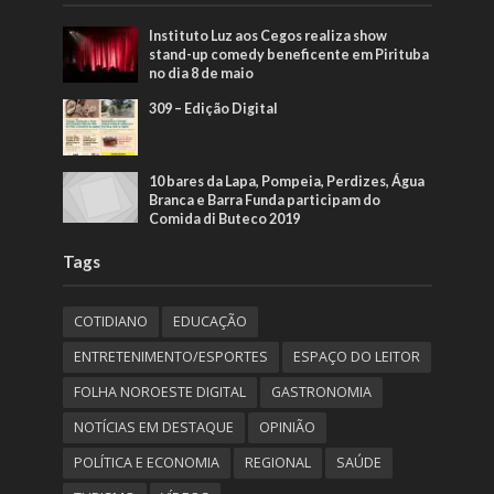
Instituto Luz aos Cegos realiza show
stand-up comedy beneficente em Pirituba
no dia 8 de maio
309 – Edição Digital
10 bares da Lapa, Pompeia, Perdizes, Água
Branca e Barra Funda participam do
Comida di Buteco 2019
Tags
COTIDIANO
EDUCAÇÃO
ENTRETENIMENTO/ESPORTES
ESPAÇO DO LEITOR
FOLHA NOROESTE DIGITAL
GASTRONOMIA
NOTÍCIAS EM DESTAQUE
OPINIÃO
POLÍTICA E ECONOMIA
REGIONAL
SAÚDE