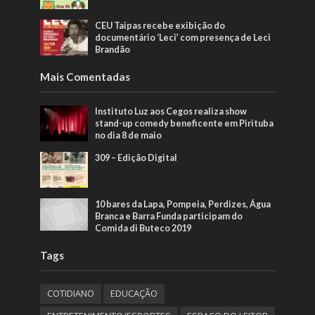
CEU Taipas recebe exibição do
documentário ‘Leci’ com presença de Leci
Brandão
Mais Comentadas
Instituto Luz aos Cegos realiza show
stand-up comedy beneficente em Pirituba
no dia 8 de maio
309 – Edição Digital
10 bares da Lapa, Pompeia, Perdizes, Água
Branca e Barra Funda participam do
Comida di Buteco 2019
Tags
COTIDIANO
EDUCAÇÃO