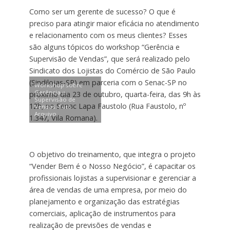
Como ser um gerente de sucesso? O que é
preciso para atingir maior eficácia no atendimento
e relacionamento com os meus clientes? Esses
são alguns tópicos do workshop “Gerência e
Supervisão de Vendas”, que será realizado pelo
Sindicato dos Lojistas do Comércio de São Paulo
(Sindilojas-SP) em parceria com o Senac-SP no
Workshop sobre
Gerência e
próximo dia 23 de outubro, quarta-feira, das 9h às
Supervisão de
12h, no Senac Lapa Faustolo (Rua Faustolo, nº
Vendas. Foto:
Arquivo.
1.347, Vila Romana).
O objetivo do treinamento, que integra o projeto
“Vender Bem é o Nosso Negócio”, é capacitar os
profissionais lojistas a supervisionar e gerenciar a
área de vendas de uma empresa, por meio do
planejamento e organização das estratégias
comerciais, aplicação de instrumentos para
realização de previsões de vendas e