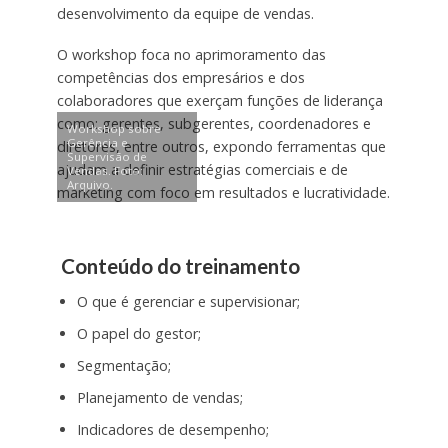
desenvolvimento da equipe de vendas.
O workshop foca no aprimoramento das
competências dos empresários e dos
colaboradores que exerçam funções de liderança
como: gerentes, subgerentes, coordenadores e
Workshop sobre
Gerência e
diretores, entre outros, expondo ferramentas que
Supervisão de
ajudam a definir estratégias comerciais e de
Vendas. Foto:
Arquivo.
marketing com foco em resultados e lucratividade.
Conteúdo do treinamento
O que é gerenciar e supervisionar;
O papel do gestor;
Segmentação;
Planejamento de vendas;
Indicadores de desempenho;