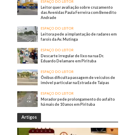
ESPAÇO DO LEITOR
Leitor quer avaliação sobre cruzamento
das Avenidas Paula Ferreira com Benedito
Andrade
ESPAÇO DO LEITOR
Leitora pede a implantação de radares em
farois da Av. Mutinga
ESPAÇO DO LEITOR
Descarte irregular de lixo na rua Dr.
Eduardo Delamare em Pirituba
ESPAÇO DO LEITOR
Ônibus dificulta passagem de veículos de
imóvel particular na Estrada de Taipas
ESPAÇO DO LEITOR
Morador pede prolongamento do asfalto
há mais de 10 anos em Pirituba
Artigos