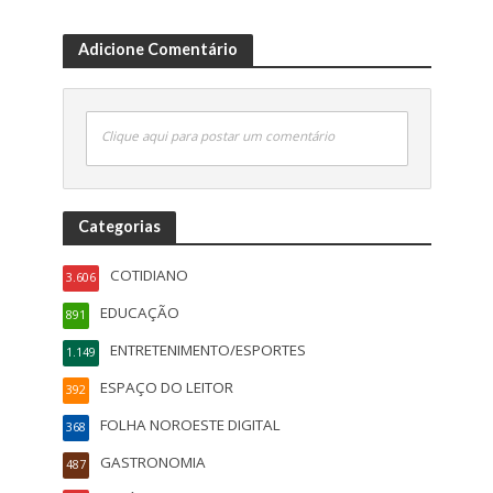
Adicione Comentário
Clique aqui para postar um comentário
Categorias
COTIDIANO
3.606
EDUCAÇÃO
891
ENTRETENIMENTO/ESPORTES
1.149
ESPAÇO DO LEITOR
392
FOLHA NOROESTE DIGITAL
368
GASTRONOMIA
487