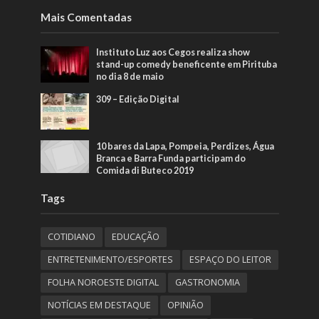
Mais Comentadas
Instituto Luz aos Cegos realiza show
stand-up comedy beneficente em Pirituba
no dia 8 de maio
309 – Edição Digital
10 bares da Lapa, Pompeia, Perdizes, Água
Branca e Barra Funda participam do
Comida di Buteco 2019
Tags
COTIDIANO
EDUCAÇÃO
ENTRETENIMENTO/ESPORTES
ESPAÇO DO LEITOR
FOLHA NOROESTE DIGITAL
GASTRONOMIA
NOTÍCIAS EM DESTAQUE
OPINIÃO