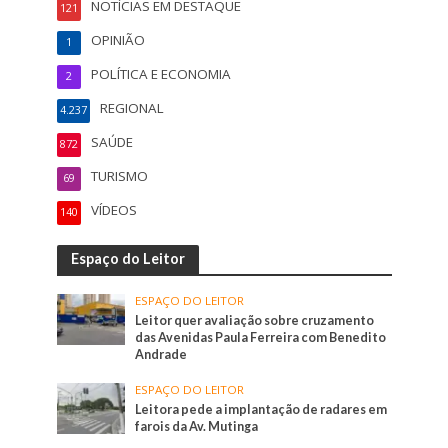
NOTÍCIAS EM DESTAQUE
121
OPINIÃO
1
POLÍTICA E ECONOMIA
2
REGIONAL
4.237
SAÚDE
872
TURISMO
69
VÍDEOS
140
Espaço do Leitor
ESPAÇO DO LEITOR
Leitor quer avaliação sobre cruzamento
das Avenidas Paula Ferreira com Benedito
Andrade
ESPAÇO DO LEITOR
Leitora pede a implantação de radares em
farois da Av. Mutinga