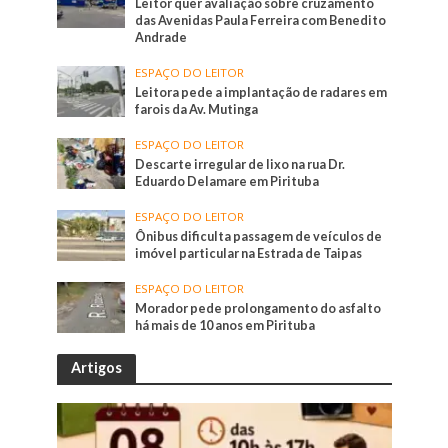
Leitor quer avaliação sobre cruzamento
das Avenidas Paula Ferreira com Benedito
Andrade
ESPAÇO DO LEITOR
Leitora pede a implantação de radares em
farois da Av. Mutinga
ESPAÇO DO LEITOR
Descarte irregular de lixo na rua Dr.
Eduardo Delamare em Pirituba
ESPAÇO DO LEITOR
Ônibus dificulta passagem de veículos de
imóvel particular na Estrada de Taipas
ESPAÇO DO LEITOR
Morador pede prolongamento do asfalto
há mais de 10 anos em Pirituba
Artigos