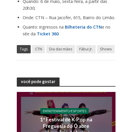
Quando: 6 de maio, sexta-feira, a partir das
20h30;
Onde: CTN – Rua Jacofer, 615, Bairro do Limão.
Quanto: ingressos na
Bilheteria do CTN
e no
site da
Ticket 360
.
Tags
CTN
Dia das mães
Fábui Jr.
Shows
você pode gostar
ENTRETENIMENTO/ESPORTES
1º Festival de K-Pop na
Freguesia do Ó abre