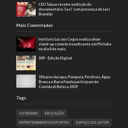
CEU Taipas recebe exibição do
documentário ‘Leci’ com presença de Leci
Brandão
Mais Comentadas
Instituto Luz aos Cegos realiza show
stand-up comedy beneficente em Pirituba
no dia 8 de maio
309 – Edição Digital
10 bares da Lapa, Pompeia, Perdizes, Água
Branca e Barra Funda participam do
Comida di Buteco 2019
Tags
COTIDIANO
EDUCAÇÃO
ENTRETENIMENTO/ESPORTES
ESPAÇO DO LEITOR