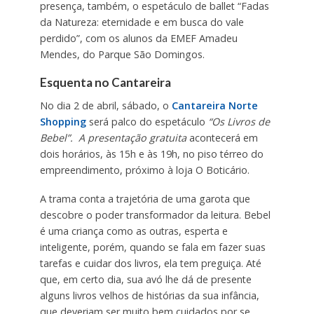
presença, também, o espetáculo de ballet “Fadas
da Natureza: eternidade e em busca do vale
perdido”, com os alunos da EMEF Amadeu
Mendes, do Parque São Domingos.
Esquenta no Cantareira
No dia 2 de abril, sábado, o
Cantareira Norte
Shopping
será palco do espetáculo
“Os Livros de
Bebel”. A presentação gratuita
acontecerá em
dois horários, às 15h e às 19h, no piso térreo do
empreendimento, próximo à loja O Boticário.
A trama conta a trajetória de uma garota que
descobre o poder transformador da leitura. Bebel
é uma criança como as outras, esperta e
inteligente, porém, quando se fala em fazer suas
tarefas e cuidar dos livros, ela tem preguiça. Até
que, em certo dia, sua avó lhe dá de presente
alguns livros velhos de histórias da sua infância,
que deveriam ser muito bem cuidados por se