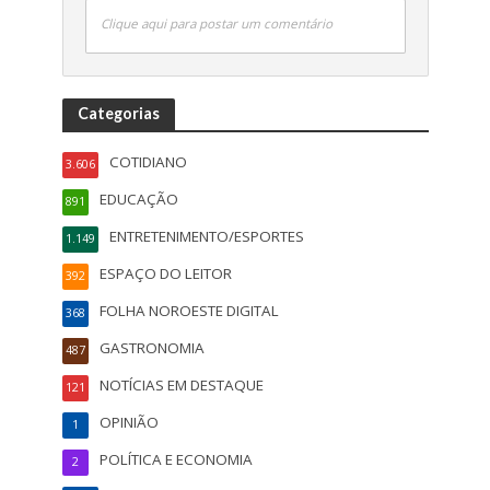
Clique aqui para postar um comentário
Categorias
COTIDIANO
3.606
EDUCAÇÃO
891
ENTRETENIMENTO/ESPORTES
1.149
ESPAÇO DO LEITOR
392
FOLHA NOROESTE DIGITAL
368
GASTRONOMIA
487
NOTÍCIAS EM DESTAQUE
121
OPINIÃO
1
POLÍTICA E ECONOMIA
2