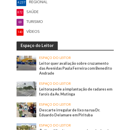
REGIONAL
4.237
SAÚDE
872
TURISMO
69
VÍDEOS
140
Espaço do Leitor
ESPAÇO DO LEITOR
Leitor quer avaliação sobre cruzamento
das Avenidas Paula Ferreira com Benedito
Andrade
ESPAÇO DO LEITOR
Leitora pede a implantação de radares em
farois da Av. Mutinga
ESPAÇO DO LEITOR
Descarte irregular de lixo na rua Dr.
Eduardo Delamare em Pirituba
ESPAÇO DO LEITOR