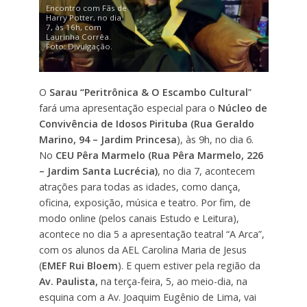
Encontro com Fãs de
Harry Potter, no dia
7, às 16h, com
Laurinha Corrêa.
Foto: Divulgação.
O
Sarau “Peritrônica & O Escambo Cultural
”
fará uma apresentação especial para o
Núcleo de
Convivência de Idosos Pirituba (Rua Geraldo
Marino, 94 – Jardim Princesa
), às 9h, no dia 6.
No
CEU Pêra Marmelo (Rua Pêra Marmelo, 226
– Jardim Santa Lucrécia)
, no dia 7, acontecem
atrações para todas as idades, como dança,
oficina, exposição, música e teatro. Por fim, de
modo online (pelos canais Estudo e Leitura),
acontece no dia 5 a apresentação teatral “A Arca”,
com os alunos da AEL Carolina Maria de Jesus
(
EMEF Rui Bloem
). E quem estiver pela região da
Av. Paulista,
na terça-feira, 5, ao meio-dia, na
esquina com a Av. Joaquim Eugênio de Lima, vai