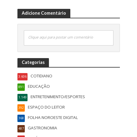
Adicione Comentário
Clique aqui para postar um comentário
Categorias
COTIDIANO
3.606
EDUCAÇÃO
891
ENTRETENIMENTO/ESPORTES
1.149
ESPAÇO DO LEITOR
392
FOLHA NOROESTE DIGITAL
368
GASTRONOMIA
487