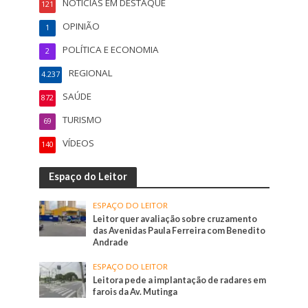
NOTÍCIAS EM DESTAQUE
121
OPINIÃO
1
POLÍTICA E ECONOMIA
2
REGIONAL
4.237
SAÚDE
872
TURISMO
69
VÍDEOS
140
Espaço do Leitor
ESPAÇO DO LEITOR
Leitor quer avaliação sobre cruzamento
das Avenidas Paula Ferreira com Benedito
Andrade
ESPAÇO DO LEITOR
Leitora pede a implantação de radares em
farois da Av. Mutinga