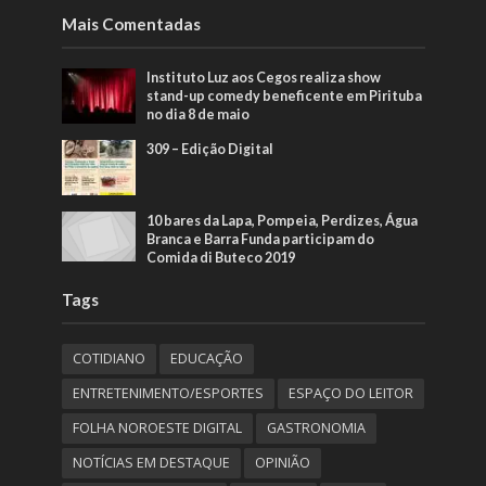
Mais Comentadas
Instituto Luz aos Cegos realiza show
stand-up comedy beneficente em Pirituba
no dia 8 de maio
309 – Edição Digital
10 bares da Lapa, Pompeia, Perdizes, Água
Branca e Barra Funda participam do
Comida di Buteco 2019
Tags
COTIDIANO
EDUCAÇÃO
ENTRETENIMENTO/ESPORTES
ESPAÇO DO LEITOR
FOLHA NOROESTE DIGITAL
GASTRONOMIA
NOTÍCIAS EM DESTAQUE
OPINIÃO