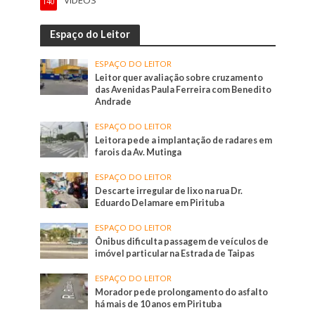
140
Espaço do Leitor
ESPAÇO DO LEITOR
Leitor quer avaliação sobre cruzamento
das Avenidas Paula Ferreira com Benedito
Andrade
ESPAÇO DO LEITOR
Leitora pede a implantação de radares em
farois da Av. Mutinga
ESPAÇO DO LEITOR
Descarte irregular de lixo na rua Dr.
Eduardo Delamare em Pirituba
ESPAÇO DO LEITOR
Ônibus dificulta passagem de veículos de
imóvel particular na Estrada de Taipas
ESPAÇO DO LEITOR
Morador pede prolongamento do asfalto
há mais de 10 anos em Pirituba