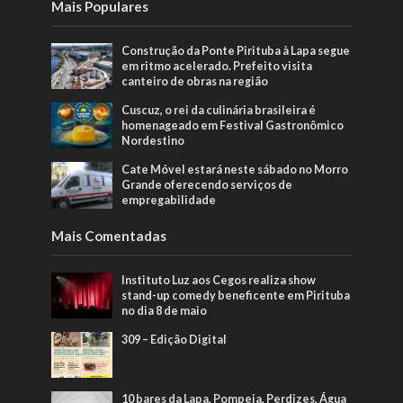
Mais Populares
Construção da Ponte Pirituba à Lapa segue
em ritmo acelerado. Prefeito visita
canteiro de obras na região
Cuscuz, o rei da culinária brasileira é
homenageado em Festival Gastronômico
Nordestino
Cate Móvel estará neste sábado no Morro
Grande oferecendo serviços de
empregabilidade
Mais Comentadas
Instituto Luz aos Cegos realiza show
stand-up comedy beneficente em Pirituba
no dia 8 de maio
309 – Edição Digital
10 bares da Lapa, Pompeia, Perdizes, Água