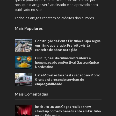
nós, que o artigo será analisado e se aprovado será
públicado no site.
Todos os artigos constam os créditos dos autores.
Mais Populares
Construção da Ponte Pirituba à Lapa segue
em ritmo acelerado. Prefeito visita
canteiro de obras na região
Cuscuz, o rei da culinária brasileira é
homenageado em Festival Gastronômico
Nordestino
Cate Móvel estará neste sábado no Morro
Grande oferecendo serviços de
empregabilidade
Mais Comentadas
Instituto Luz aos Cegos realiza show
stand-up comedy beneficente em Pirituba
no dia 8 de maio