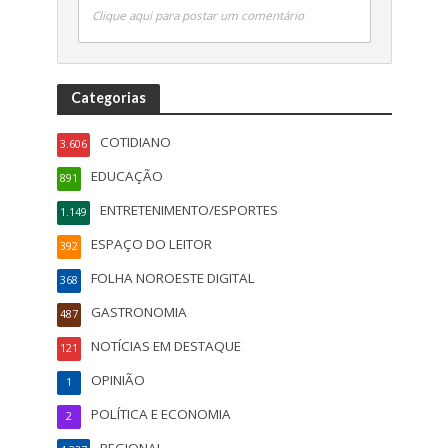
Clique aqui para postar um comentário
Categorias
COTIDIANO
3.606
EDUCAÇÃO
891
ENTRETENIMENTO/ESPORTES
1.149
ESPAÇO DO LEITOR
392
FOLHA NOROESTE DIGITAL
368
GASTRONOMIA
487
NOTÍCIAS EM DESTAQUE
121
OPINIÃO
1
POLÍTICA E ECONOMIA
2
REGIONAL