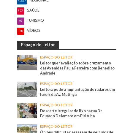
4.237
SAÚDE
872
TURISMO
69
VÍDEOS
140
Espaço do Leitor
ESPAÇO DO LEITOR
Leitor quer avaliação sobre cruzamento
das Avenidas Paula Ferreira com Benedito
Andrade
ESPAÇO DO LEITOR
Leitora pede a implantação de radares em
farois da Av. Mutinga
ESPAÇO DO LEITOR
Descarte irregular de lixo na rua Dr.
Eduardo Delamare em Pirituba
ESPAÇO DO LEITOR
Ônibus dificulta passagem de veículos de