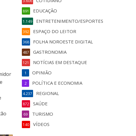
COTIDIANO
3.606
EDUCAÇÃO
891
ENTRETENIMENTO/ESPORTES
1.149
ESPAÇO DO LEITOR
392
FOLHA NOROESTE DIGITAL
368
GASTRONOMIA
487
NOTÍCIAS EM DESTAQUE
121
OPINIÃO
1
midor
de
POLÍTICA E ECONOMIA
2
REGIONAL
4.237
e
SAÚDE
872
tão
TURISMO
69
VÍDEOS
140