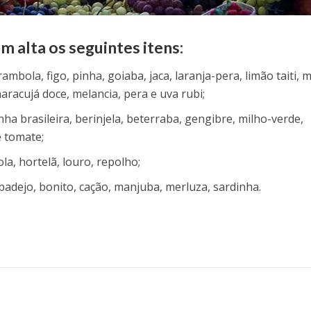
m alta os seguintes itens:
ambola, figo, pinha, goiaba, jaca, laranja-pera, limão taiti, 
acujá doce, melancia, pera e uva rubi;
a brasileira, berinjela, beterraba, gengibre, milho-verde,
e tomate;
la, hortelã, louro, repolho;
badejo, bonito, cação, manjuba, merluza, sardinha.