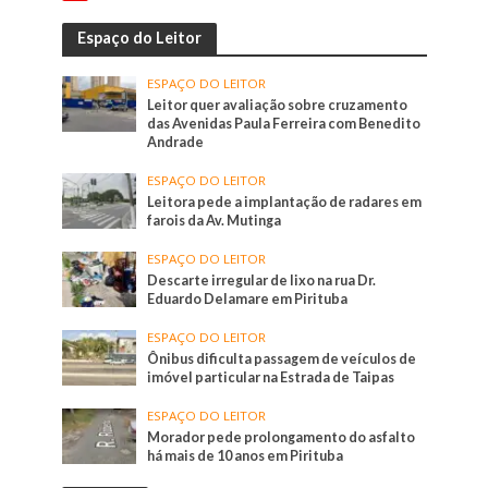
Espaço do Leitor
ESPAÇO DO LEITOR
Leitor quer avaliação sobre cruzamento
das Avenidas Paula Ferreira com Benedito
Andrade
ESPAÇO DO LEITOR
Leitora pede a implantação de radares em
farois da Av. Mutinga
ESPAÇO DO LEITOR
Descarte irregular de lixo na rua Dr.
Eduardo Delamare em Pirituba
ESPAÇO DO LEITOR
Ônibus dificulta passagem de veículos de
imóvel particular na Estrada de Taipas
ESPAÇO DO LEITOR
Morador pede prolongamento do asfalto
há mais de 10 anos em Pirituba