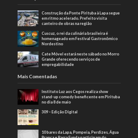
Construção da Ponte Pirituba à Lapa segue
em ritmo acelerado. Prefeito visita
canteiro de obras na região
Cuscuz, o rei da culinária brasileira é
homenageado em Festival Gastronômico
Nordestino
Cate Móvel estará neste sábado no Morro
Grande oferecendo serviços de
empregabilidade
Mais Comentadas
Instituto Luz aos Cegos realiza show
stand-up comedy beneficente em Pirituba
no dia 8 de maio
309 – Edição Digital
10 bares da Lapa, Pompeia, Perdizes, Água
Branca e Barra Funda participam do