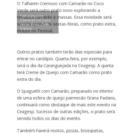
O Talharim Cremoso com Camarão no Coco
Verde será outro prato novo explorando a
Talharim com
temática camarão e massas. Essa novidade será
Camarão no Coco
servida apenas às sextas-feiras, como prato extra,
Verde. Foto: Zeka
Videira
incluso no Festival.
Outros pratos também terão dias especiais para
entrar no cardápio. Quarta-feira, por exemplo,
será o dia da Caranguejada na Ceagesp. A quinta
terá Creme de Queijo com Camarão como prato
extra do dia.
O Spaguetti com Camarão, preparado no interior
de uma esfera de queijo parmesão Grana Padano,
continuará como destaque de mais este evento na
Ceagesp. Sucesso de outras edições, o prato será
servido todos os dias do evento.
Também haverá risotos, pizzas, brusquetas,