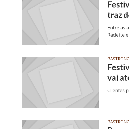
Festi
traz 
Entre as 
Raclette 
GASTRON
Festi
vai at
Clientes 
GASTRON