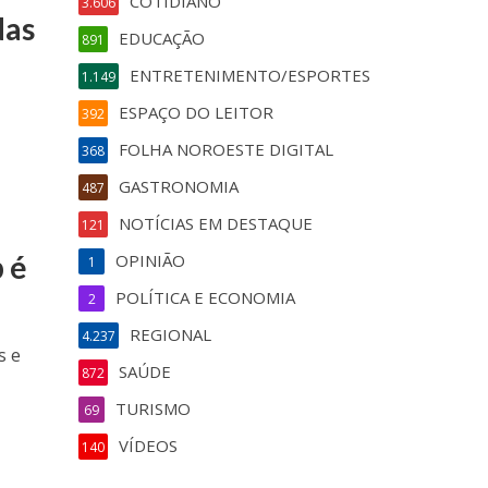
COTIDIANO
3.606
das
EDUCAÇÃO
891
ENTRETENIMENTO/ESPORTES
1.149
ESPAÇO DO LEITOR
392
FOLHA NOROESTE DIGITAL
368
GASTRONOMIA
487
NOTÍCIAS EM DESTAQUE
121
 é
OPINIÃO
1
POLÍTICA E ECONOMIA
2
REGIONAL
4.237
s e
SAÚDE
872
TURISMO
69
VÍDEOS
140