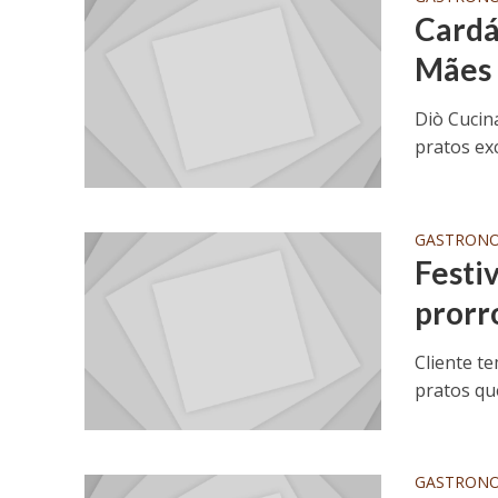
Cardá
Mães 
Diò Cucin
pratos ex
GASTRON
Festi
prorr
Cliente te
pratos qu
GASTRON